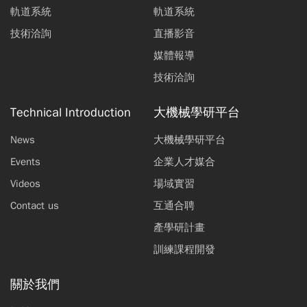
軌道系統
軌道系統
黃兆
Andres David Gaona
李宜
李桂
平
Roman
玲
銘
技術洽詢
直播影音
媒體報導
市場前線｜2022年全球電動汽車充電發展三大趨勢- 智
慧化、雙向化、整合化
技術洽詢
黃雅琪
Technical Introduction
大機械學研平台
News
大機械學研平台
Events
企業人才媒合
Videos
場域實習
Contact us
互通合聘
產學研計畫
訓練課程開發
關於我們