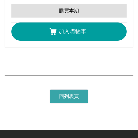
全選
購買本期
下一次的淨零碳排能源革命
連豊力
加入購物車
技術專題主編前言｜機械淨零碳排技術專輯主編前言
鄭詠仁
領袖觀點｜綠色智慧製造
周至宏
產業脈動｜全球馬達市場與產業發展趨勢解析
曾台輔
鄭雅文
吳佳樺
回列表頁
車輛生產製造低碳策略探討
黃政雄
蔡春進
洪紹穎
顏鴻程
真空製程設備節能技術
李侃峰
盧江溪