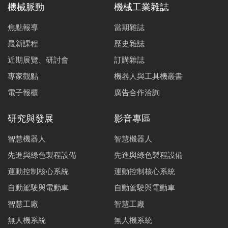
機械脈動
機械工業雜誌
高效率感應馬達智慧化設計
焦點報導
當期雜誌
丁家
張雅
張正
吳昱
邱國
彭昌
敏
玲
敏
勳
麟
明
最新課程
歷史雜誌
近期展覽、研討會
訂購雜誌
工廠馬達設備系統能源效率改善作法
專家觀點
機器人與工具機叢書
沈宗福
陳俊漢
楊竣翔
電子報櫃
廣告合作洽詢
雙段離心式冷媒壓縮機流固耦合模擬分析
翁英哲
吳登淵
楊竣翔
研究與發展
影音專區
石墨烯熱管於電動車電池熱管理系統應用
智慧機器人
智慧機器人
何亞奇
陳柏志
吳采亮
胡恩蘭
先進與綠色製程設備
先進與綠色製程設備
運動控制核心系統
運動控制核心系統
應用於塑膠回收料之綠色製造智慧射出機發展介紹
自動駕駛與電動車
自動駕駛與電動車
劉永隆
智慧工廠
智慧工廠
影像辨識系統結合EtherCAT全數位運動控制平台應用於
無人機系統
無人機系統
資源回收