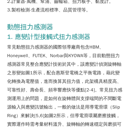
2.計量器-風機、幫浦、齒輪箱、扭力板手、黏度計。
3.製程檢測-生產流程標準、品質管理等。
動態扭力感測器
1. 應變計型接觸式扭力感測器
常見動態扭力感測器的國際領導廠商包含HBM、
Honeywell、FUTEK、Norbar與KYOWA等，目前動態扭力
感測器常見整合應變計技術於其中，該應變計偵測旋轉軸
之形變如圖1所示，配合惠斯登電橋之平衡電路，藉此變
化轉換為電壓值，進而換算其扭力值，此架構具精度高、
可靠性好、壽命長、頻率響應快等優點[2-4]。常見扭力感
測運用上的問題，是如何在旋轉體與支撐端間的不間斷電
源輸入與應變訊號輸出，一般的做法是用導電滑環（Slip
Ring）來解決[5,6]如圖2所示，但導電滑環屬磨擦接觸，
實際運作時需考量材料溫升、旋轉軸的轉速穩定與磨損可