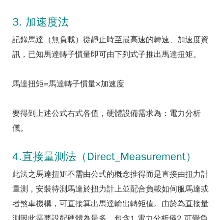
3. 加速度法
記錄馬達（無負載）從靜止時至最高速的轉速、加速度資
訊，已知馬達轉子慣量即可由下列式子推出馬達扭矩。
馬達扭矩=馬達轉子慣量×加速度
要得到上述公式右式各值，硬體設備需求為：電力分析
儀。
4.直接量測法（Direct_Measurement）
此法之馬達扭矩不需由公式的概念推得而是直接由扭力計
量測，安裝待測馬達於扭力計上並配合負載如伺服馬達或
者煞車機構，可直接算出馬達輸出轉矩值。由於為直接量
測因此需要設配硬體為最多，包含1.電力分析儀2.可變負