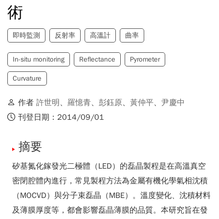
術
即時監測
反射率
高溫計
曲率
In-situ monitoring
Reflectance
Pyrometer
Curvature
作者
許世明
、
羅憶青
、
彭鈺原
、
黃仲平
、
尹慶中
刊登日期：2014/09/01
摘要
矽基氮化鎵發光二極體（LED）的磊晶製程是在高溫真空
密閉腔體內進行，常見製程方法為金屬有機化學氣相沈積
（MOCVD）與分子束磊晶（MBE）。溫度變化、沈積材料
及薄膜厚度等，都會影響磊晶薄膜的品質。本研究旨在發