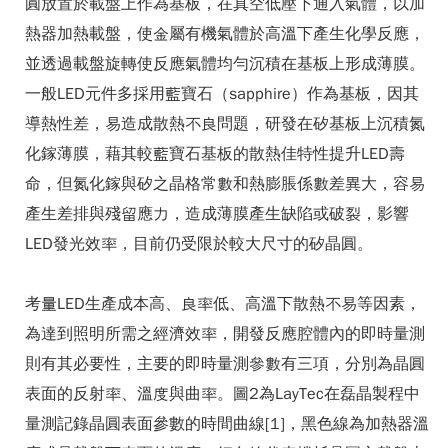
圓放置於載盤上作為基板，在真空低壓下通入氣體，以加
熱器加熱載盤，使金屬有機氣體於高溫下產生化學反應，
並透過載盤旋轉使反應氣體均勻沉積在基板上形成薄膜。
一般LED元件多採用藍寶石（sapphire）作為基板，因其
導熱性差，易造成散熱不良問題，研發在矽基板上沉積氮
化鎵薄膜，藉其較藍寶石基板的散熱佳特性提升LED壽
命，但氮化鎵與矽之晶格常數和熱膨脹係數差異大，容易
產生差排與殘留應力，造成薄膜產生缺陷或破裂，影響
LED發光效率，目前仍受限於較大尺寸的矽晶圓。
考量LED生產成本高、良率低、高溫下散熱不易等因素，
為達到照明所需之經濟效率，開發反應腔體內的即時量測
則有其必要性，主要的即時量測參數有三項，分別為晶圓
表面的反射率、溫度與曲率。圖2為LayTec在磊晶製程中
量測記錄晶圓表面參數的時間曲線[1]，黑色線為加熱器溫