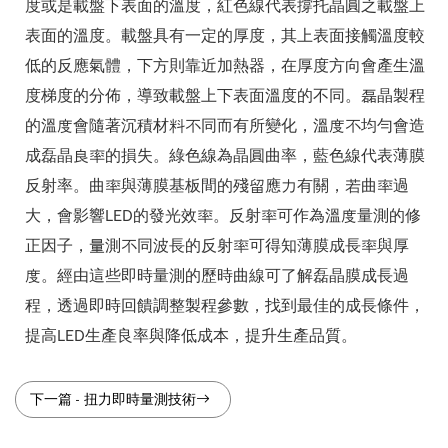
度或是載盤下表面的溫度，紅色線代表撐托晶圓之載盤上
表面的溫度。載盤具有一定的厚度，其上表面接觸溫度較
低的反應氣體，下方則靠近加熱器，在厚度方向會產生溫
度梯度的分佈，導致載盤上下表面溫度的不同。磊晶製程
的溫度會隨著沉積材料不同而有所變化，溫度不均勻會造
成磊晶良率的損失。綠色線為晶圓曲率，藍色線代表薄膜
反射率。曲率與薄膜基板間的殘留應力有關，若曲率過
大，會影響LED的發光效率。反射率可作為溫度量測的修
正因子，量測不同波長的反射率可得知薄膜成長率與厚
度。經由這些即時量測的歷時曲線可了解磊晶膜成長過
程，透過即時回饋調整製程參數，找到最佳的成長條件，
提高LED生產良率與降低成本，提升生產品質。
下一篇
-
扭力即時量測技術