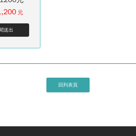
1,200
元
閱送出
回列表頁