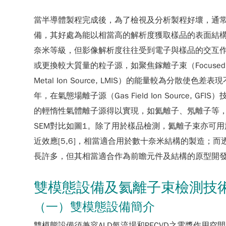
當半導體製程完成後，為了檢視及分析製程好壞，通常需要透過檢
備，其好處為能以相當高的解析度獲取樣品的表面結構
奈米等級，但影像解析度往往受到電子與樣品的交互
或更換較大質量的粒子源，如聚焦鎵離子束（Focused 
Metal Ion Source, LMIS）的能量較為分
年，在氣態場離子源（Gas Field Ion Source, GFI
的輕惰性氣體離子源得以實現，如氦離子、氖離子等，進而產生
SEM對比如圖1。除了用於樣品檢測，氦離子束亦可用
近效應[5,6]，相當適合用於數十奈米結構的製造；
長許多，但其相當適合作為前瞻元件及結構的原型開發
雙模態設備及氦離子束檢測技
（一）雙模態設備簡介
雙模態設備須兼容ALD氣流場和PECVD之電漿作用