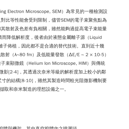
ron Microscope, SEM）為常見的一種檢測設
對比等性能會受到限制，儘管SEM的電子束聚焦點為
和其散射及色差有負相關，雖然能夠過提高電子束能量
體積而降低解析度，後者由於液態金屬離子源（Liquid
壞及永久的離子佈植，因此都不是合適的替代技術。直到近十幾
、低散射（λ~80 fm）及低能量發散（ΔE/E ~ 2 × 10-5）
ium Ion Microscope, HIM）與傳統
影[2-4]，其透過次奈米等級的解析度加上較小的鄰
寸的結構[8-10]，雖然其製造時間較光阻微影機制要
像擷取和奈米製造的理想設備之一。
空腔體與機架，其中真空腔體內之噴灑頭