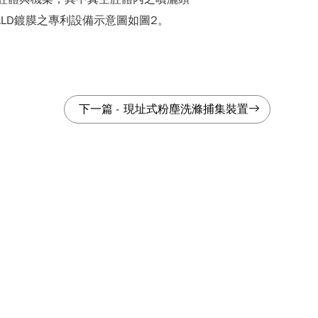
ALD鍍膜之專利設備示意圖如圖2。
下一篇
-
現址式粉塵洗滌捕集裝置