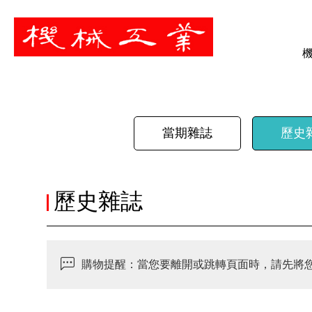
暫停
當期雜誌
歷史
歷史雜誌
購物提醒：當您要離開或跳轉頁面時，請先將