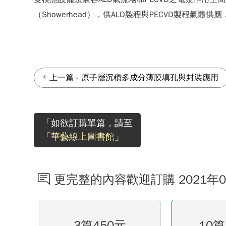
（Showerhead），供ALD製程與PECVD製程
上一篇
-
原子層沉積多成分薄膜填孔與封裝應用
「如欲訂購單篇，請至
「華藝線上圖書館」
更完整的內容歡迎訂購 2021年
3篇450元
10篇