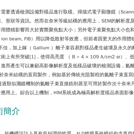
測設備對樣品進行取樣。掃描式電子顯微鏡（Scanning Elect
、形狀等資訊。然而在奈米等級結構的應用上，SEM的解析度及
作用體積影響而大於實際聚焦點大小；另外電子束聚焦點大小也
ion beam, FIB）用以降低散射等效應，但前者因更大的作用
散使色差表現不佳，加上鎵（ Gallium ）離子束容易對樣品產生破
S）技術上有所突破[1]，使得高亮度 （ B > 4 × 109 A/cm2 sr）
可以兼顧高影像解析度及低樣品破壞的檢測設備，氦離子束顯微鏡（Hel
於奈米結構的直寫製作，例如基於傳統光阻製程的氦離子束直寫微
而透過類似濺鍍機制的氦離子束直接銑削甚至可用於製作次十奈米尺
應用上。綜合以上機制，HIM系統成為極高解析度樣品表面影
術簡介
空間，於機構設計上具有良好調節性質。ALD鍍膜系統模組包含真