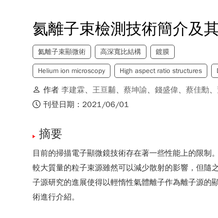
氦離子束檢測技術簡介及
氦離子束顯微術
高深寬比結構
鍍膜
Helium ion microscopy
High aspect ratio structures
作者
李建霖
、
王亘黼
、
蔡坤諭
、
錢盛偉
、
蔡佳勳
、
刊登日期：2021/06/01
摘要
目前的掃描電子顯微鏡技術存在著一些性能上的限制
較大質量的粒子束源雖然可以減少散射的影響，但隨
子源研究的進展使得以輕惰性氣體離子作為離子源的
術進行介紹。