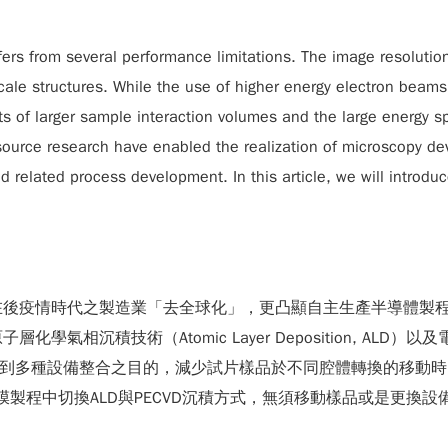
ers from several performance limitations. The image resolution
scale structures. While the use of higher energy electron beam
ts of larger sample interaction volumes and the large energy sp
source research have enabled the realization of microscopy devi
d related process development. In this article, we will introd
在後疫情時代之製造業「去全球化」，更凸顯自主生產半導體製
沉積技術（Atomic Layer Deposition, ALD）以及電
ECVD）於共同腔體，達到多種設備整合之目的，減少試片樣品於不同腔體轉
鍍膜製程中切換ALD與PECVD沉積方式，無須移動樣品或是更