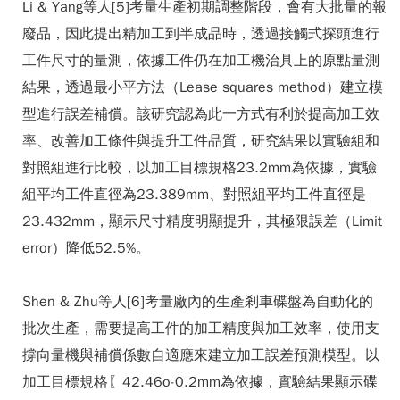
Li & Yang等人[5]考量生產初期調整階段，會有大批量的報
廢品，因此提出精加工到半成品時，透過接觸式探頭進行
工件尺寸的量測，依據工件仍在加工機治具上的原點量測
結果，透過最小平方法（Lease squares method）建立模
型進行誤差補償。該研究認為此一方式有利於提高加工效
率、改善加工條件與提升工件品質，研究結果以實驗組和
對照組進行比較，以加工目標規格23.2mm為依據，實驗
組平均工件直徑為23.389mm、對照組平均工件直徑是
23.432mm，顯示尺寸精度明顯提升，其極限誤差（Limit
error）降低52.5%。
Shen & Zhu等人[6]考量廠內的生產剎車碟盤為自動化的
批次生產，需要提高工件的加工精度與加工效率，使用支
撐向量機與補償係數自適應來建立加工誤差預測模型。以
加工目標規格〖42.46o-0.2mm為依據，實驗結果顯示碟