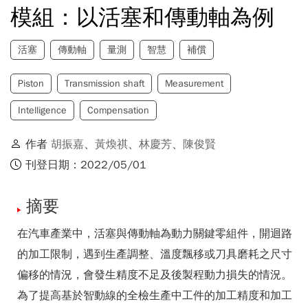
模組：以活塞和傳動軸為例
活塞
傳動軸
量測
智慧
補償
Piston
Transmission shaft
Measurement
Intelligence
Compensation
作者
胡振嘉
、
黃煥祺
、
林慶芳
、
陳俊賢
刊登日期：2022/05/01
摘要
在汽車產業中，活塞與傳動軸為動力關鍵零組件，開迴路
的加工限制，遇到生產調整、溫度飄移或刀具磨耗之尺寸
偏移的情況，會發生精度不足及後製程動力損失的情況。
為了提高基於智動線的全檢生產中工件的加工精度和加工