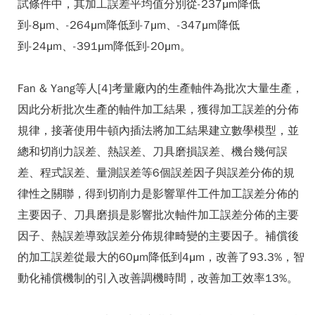
試條件中，其加工誤差平均值分別從-237μm降低
到-8μm、-264μm降低到-7μm、-347μm降低
到-24μm、-391μm降低到-20μm。
Fan & Yang等人[4]考量廠內的生產軸件為批次大量生產，
因此分析批次生產的軸件加工結果，獲得加工誤差的分佈
規律，接著使用牛頓內插法將加工結果建立數學模型，並
總和切削力誤差、熱誤差、刀具磨損誤差、機台幾何誤
差、程式誤差、量測誤差等6個誤差因子與誤差分佈的規
律性之關聯，得到切削力是影響單件工件加工誤差分佈的
主要因子、刀具磨損是影響批次軸件加工誤差分佈的主要
因子、熱誤差導致誤差分佈規律畸變的主要因子。補償後
的加工誤差從最大的60μm降低到4μm，改善了93.3%，智
動化補償機制的引入改善調機時間，改善加工效率13%。