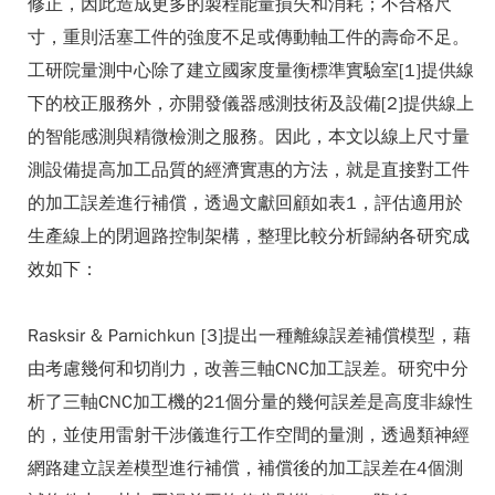
修正，因此造成更多的製程能量損失和消耗；不合格尺
寸，重則活塞工件的強度不足或傳動軸工件的壽命不足。
工研院量測中心除了建立國家度量衡標準實驗室[1]提供線
下的校正服務外，亦開發儀器感測技術及設備[2]提供線上
的智能感測與精微檢測之服務。因此，本文以線上尺寸量
測設備提高加工品質的經濟實惠的方法，就是直接對工件
的加工誤差進行補償，透過文獻回顧如表1，評估適用於
生產線上的閉迴路控制架構，整理比較分析歸納各研究成
效如下：
Rasksir & Parnichkun [3]提出一種離線誤差補償模型，藉
由考慮幾何和切削力，改善三軸CNC加工誤差。研究中分
析了三軸CNC加工機的21個分量的幾何誤差是高度非線性
的，並使用雷射干涉儀進行工作空間的量測，透過類神經
網路建立誤差模型進行補償，補償後的加工誤差在4個測