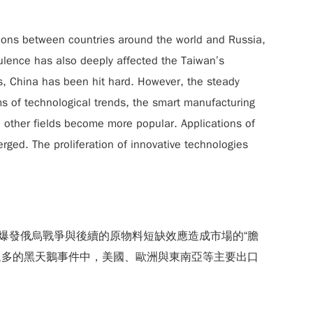
ions between countries around the world and Russia,
bulence has also deeply affected the Taiwan’s
s, China has been hit hard. However, the steady
s of technological trends, the smart manufacturing
nd other fields become more popular. Applications of
rged. The proliferation of innovative technologies
份爆發俄烏戰爭與後續的原物料短缺效應造成市場的“膽
眾多的黑天鵝事件中，美國、歐洲與東南亞等主要出口