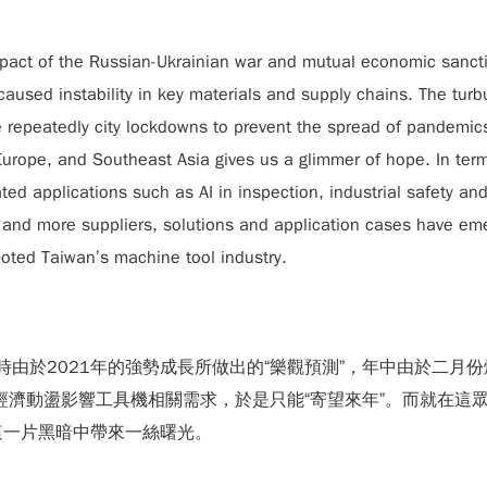
mpact of the Russian-Ukrainian war and mutual economic sanct
 caused instability in key materials and supply chains. The tur
he repeatedly city lockdowns to prevent the spread of pandemic
Europe, and Southeast Asia gives us a glimmer of hope. In term
ted applications such as AI in inspection, industrial safety a
y and more suppliers, solutions and application cases have eme
oted Taiwan’s machine tool industry.
時由於2021年的強勢成長所做出的“樂觀預測”，年中由於二月
經濟動盪影響工具機相關需求，於是只能“寄望來年”。而就在這
這一片黑暗中帶來一絲曙光。