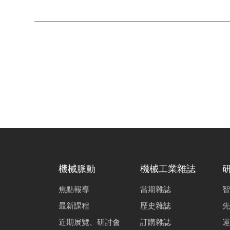
機械脈動
機械工業雜誌
焦點報導
當期雜誌
智
最新課程
歷史雜誌
先
近期展覽、研討會
訂購雜誌
運