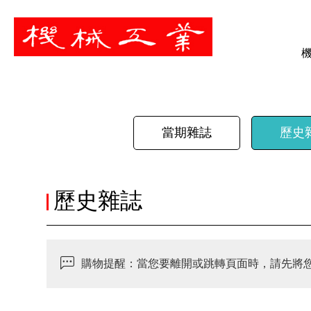
暫停
當期雜誌
歷史
歷史雜誌
購物提醒：當您要離開或跳轉頁面時，請先將