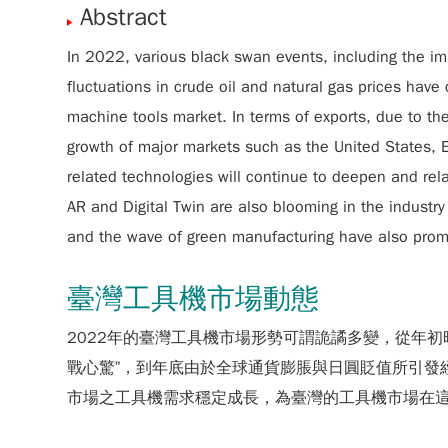
Abstract
In 2022, various black swan events, including the i
fluctuations in crude oil and natural gas prices have
machine tools market. In terms of exports, due to t
growth of major markets such as the United States, 
related technologies will continue to deepen and rela
AR and Digital Twin are also blooming in the industr
and the wave of green manufacturing have also prom
臺灣工具機市場動態
2022年的臺灣工具機市場形勢可謂詭譎多變，從年初
戰心驚”，到年底由於全球通貨膨脹與日圓貶值所引發
市場之工具機需求穩定成長，為臺灣的工具機市場在