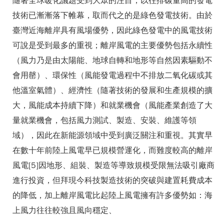
隨著全球暖化議題受到大眾的注目，以往排碳量高的發電
技術已漸漸落下帷幕，取而代之的是綠色發電技術。由於
臺灣近海離岸具有風場優勢，因此綠色發電中的風電技術
可說是受到最多的重視；離岸風電的主要優勢包括永續性
（風力乃是由太陽能、地球自轉和地形等自然因素驅動不
會用罄）、環保性（風能發電過程中不排放二氧化碳或其
他溫室氣體）、經濟性（隨著技術的發展和生產規模的擴
大，風能成本持續下降）和就業機會（風能產業創造了大
量就業機會，包括風力測試、製造、安裝、維護等領
域），因此在新能源領域中受到廣泛關注和重視。其實早
在數十年前陸上風電早已規模營運化，而難度較高的離岸
風電[5]因地形、組裝、製造等導致規模受限無法吸引廠商
進行投資，但拜現今科技製造技術的突破與建置耗費成本
的降低，加上離岸風電比起陸上風電擁有許多優勢如：海
上風力往往較強且風向穩定、