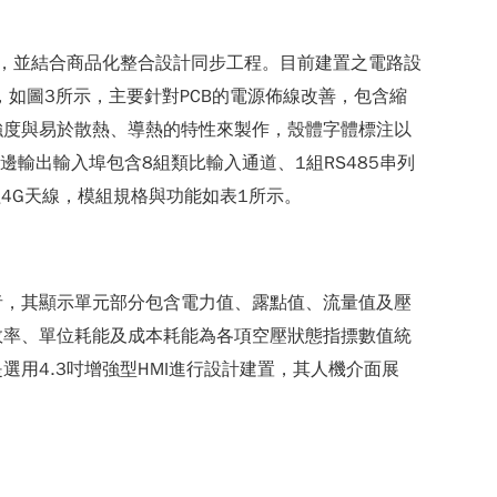
測試，並結合商品化整合設計同步工程。目前建置之電路設
.0，如圖3所示，主要針對PCB的電源佈線改善，包含縮
強度與易於散熱、導熱的特性來製作，殼體字體標注以
輸出輸入埠包含8組類比輸入通道、1組RS485串列
線、1組4G天線，模組規格與功能如表1所示。
者，其顯示單元部分包含電力值、露點值、流量值及壓
效率、單位耗能及成本耗能為各項空壓狀態指摽數值統
用4.3吋增強型HMI進行設計建置，其人機介面展