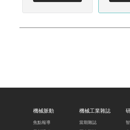
機械脈動
機械工業雜誌
焦點報導
當期雜誌
智