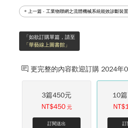
上一篇
-
工業物聯網之流體機械系統能效診斷裝
「如欲訂購單篇，請至
「華藝線上圖書館」
更完整的內容歡迎訂購 2024年
3篇450元
10篇
NT$450
NT$
元
訂閱送出
訂