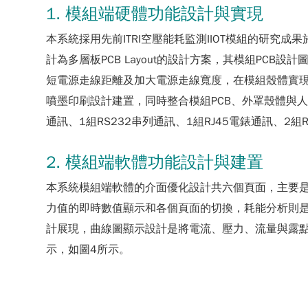
1. 模組端硬體功能設計與實現
本系統採用先前ITRI空壓能耗監測IIOT模組的研
計為多層板PCB Layout的設計方案，其模組PCB
短電源走線距離及加大電源走線寬度，在模組殼體實
噴墨印刷設計建置，同時整合模組PCB、外罩殼體與人
通訊、1組RS232串列通訊、1組RJ45電錶通訊、2組RJ
2. 模組端軟體功能設計與建置
本系統模組端軟體的介面優化設計共六個頁面，主要
力值的即時數值顯示和各個頁面的切換，耗能分析則
計展現，曲線圖顯示設計是將電流、壓力、流量與露點
示，如圖4所示。