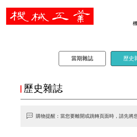
暫停
當期雜誌
歷史
歷史雜誌
購物提醒：當您要離開或跳轉頁面時，請先將