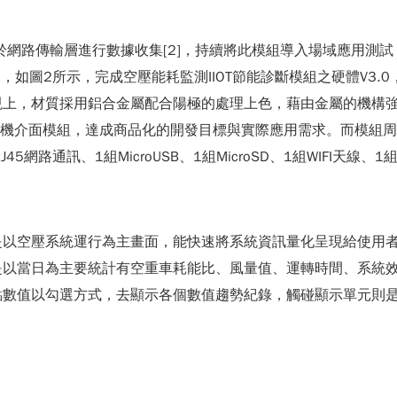
究成果於網路傳輸層進行數據收集[2]，持續將此模組導入場域應用
設計圖，如圖2所示，完成空壓能耗監測IIOT節能診斷模組之硬體V3
現上，材質採用鋁合金屬配合陽極的處理上色，藉由金屬的機構
機介面模組，達成商品化的開發目標與實際應用需求。而模組周邊
45網路通訊、1組MicroUSB、1組MicroSD、1組WIFI天
是以空壓系統運行為主畫面，能快速將系統資訊量化呈現給使用
是以當日為主要統計有空重車耗能比、風量值、運轉時間、系統
數值以勾選方式，去顯示各個數值趨勢紀錄，觸碰顯示單元則是選