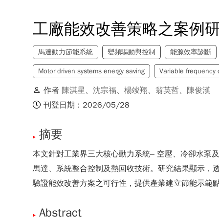
工廠能效改善策略之案例
馬達動力節能系統
變頻驅動與控制
能源效率診斷
Motor driven systems energy saving
Variable frequency d
作者
陳淇星
、
沈宗福
、
楊竣翔
、
翁英哲
、
陳俊漢
刊登日期：2026/05/28
摘要
本文針對工業界三大核心動力系統– 空壓、冷卻水泵
馬達、系統整合控制及熱回收技術。研究結果顯示，透過
驗證能效改善方案之可行性，提供產業建立節能示範
Abstract