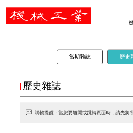
暫停
當期雜誌
歷史
歷史雜誌
購物提醒：當您要離開或跳轉頁面時，請先將