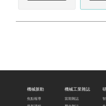
機械脈動
機械工業雜誌
焦點報導
當期雜誌
智