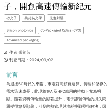
子，開創高速傳輸新紀元
矽光子
共封裝光學
先進封裝
Silicon photonics
Co-Packaged Optics (CPO)
Advanced packaging
作者
張筠苡
刊登日期：2024/09/02
前言
為迎接5G時代的來臨，市場對高頻寬運算、傳輸和儲存的
需求迅速成長，此現象在AI及HPC應用的推動下尤為明
顯。隨著資料傳輸量的顯著提升，電子訊號傳輸的損失問
題變得愈發顯著，引發的熱管理與功耗挑戰亟待解決，因