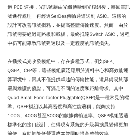
過 PCB 連接，光訊號藉由光纖傳輸到光模組後，轉回電訊
號進行處理，再經過SerDes傳輸通道送到 ASIC。這樣的
設計可改善訊號損耗，並提高整體傳輸速度。然而，由於
訊號需要經過電路板和載板，最終抵達Switch ASIC，過程
中仍可能導致訊號延遲以及一定程度的訊號損失。
在插拔式光收發模組中，存在多種形式，例如SFP、
QSFP、CFP等，這些模組廣泛應用於資料中心和高效能運
算環境中，因其不僅提供卓越的傳輸性能，還具備易於部
署與維護的優點，可滿足不同的速度和距離需求。其中
Quad Small Form-factor Pluggable(QSFP)是一種常見的標
準。QSFP模組以其高密度和高性能著稱，能夠支持
100G、400G甚至800G的數據傳輸速率。QSFP模組透過
標準化的接口設計，使得現有系統的升級與擴展變得更加
簡便，有助於降低營運成本並同時提高整體效率。