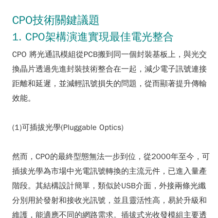
CPO技術關鍵議題
1. CPO架構演進實現最佳電光整合
CPO 將光通訊模組從PCB搬到同一個封裝基板上，與光交
換晶片透過先進封裝技術整合在一起，減少電子訊號連接
距離和延遲，並減輕訊號損失的問題，從而顯著提升傳輸
效能。
(1)可插拔光學(Pluggable Optics)
然而，CPO的最終型態無法一步到位，從2000年至今，可
插拔光學為市場中光電訊號轉換的主流元件，已進入量產
階段。其結構設計簡單，類似於USB介面，外接兩條光纖
分別用於發射和接收光訊號，並且靈活性高，易於升級和
維護，能適應不同的網路需求。插拔式光收發模組主要透