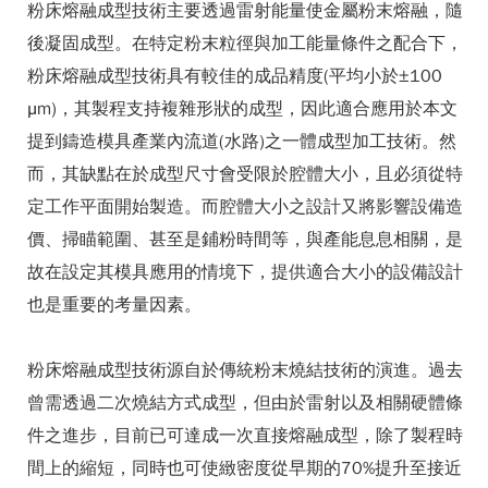
粉床熔融成型技術主要透過雷射能量使金屬粉末熔融，隨
後凝固成型。在特定粉末粒徑與加工能量條件之配合下，
粉床熔融成型技術具有較佳的成品精度(平均小於±100
μm)，其製程支持複雜形狀的成型，因此適合應用於本文
提到鑄造模具產業內流道(水路)之一體成型加工技術。然
而，其缺點在於成型尺寸會受限於腔體大小，且必須從特
定工作平面開始製造。而腔體大小之設計又將影響設備造
價、掃瞄範圍、甚至是鋪粉時間等，與產能息息相關，是
故在設定其模具應用的情境下，提供適合大小的設備設計
也是重要的考量因素。
粉床熔融成型技術源自於傳統粉末燒結技術的演進。過去
曾需透過二次燒結方式成型，但由於雷射以及相關硬體條
件之進步，目前已可達成一次直接熔融成型，除了製程時
間上的縮短，同時也可使緻密度從早期的70%提升至接近