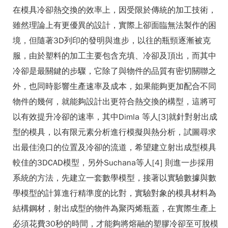
在模具冷卻熱交換的效率上，因受限於傳統的加工技術，
雖然理論上有更優異的設計，實際上卻面臨無法製作的困
境，但隨著3D列印的發明與進步，以往的瓶頸逐漸被克
服，由於塑料的加工主要包含充填、冷卻及頂出，而其中
冷卻是最關鍵的步驟，它除了與物件的品質有密切關聯之
外，也同時影響生產速率及成本，如果能夠更加配合不同
物件的幾何，就能夠設計出更符合熱交換的構型，這將可
以有效提升冷卻的速率，其中Dimla 等人[3]就針對射出成
型的模具，以有限元素分析進行模擬與熱分析，試圖尋求
出最佳澆口的位置及冷卻的流道，希望建立射出成型模具
較佳的3DCAD模型，另外Suchana等人[4] 則進一步採用
系統的方法，先建立一套數學模型，接著以實驗數據與數
學模型的計算進行精準度的比對，實驗對象的模具材料為
結構鋼材，射出成型的物件為聚丙烯瓶蓋，在實際生產上
必須花費30秒的時間，才能夠將熔融的塑膠冷卻至可脫模