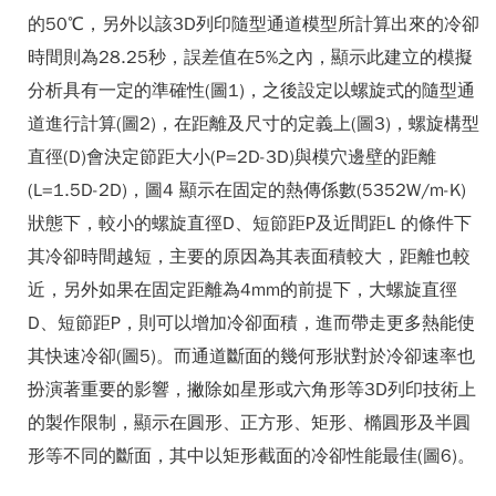
的50℃，另外以該3D列印隨型通道模型所計算出來的冷卻
時間則為28.25秒，誤差值在5%之內，顯示此建立的模擬
分析具有一定的準確性(圖1)，之後設定以螺旋式的隨型通
道進行計算(圖2)，在距離及尺寸的定義上(圖3)，螺旋構型
直徑(D)會決定節距大小(P=2D-3D)與模穴邊壁的距離
(L=1.5D-2D)，圖4 顯示在固定的熱傳係數(5352W/m-K)
狀態下，較小的螺旋直徑D、短節距P及近間距L 的條件下
其冷卻時間越短，主要的原因為其表面積較大，距離也較
近，另外如果在固定距離為4mm的前提下，大螺旋直徑
D、短節距P，則可以增加冷卻面積，進而帶走更多熱能使
其快速冷卻(圖5)。而通道斷面的幾何形狀對於冷卻速率也
扮演著重要的影響，撇除如星形或六角形等3D列印技術上
的製作限制，顯示在圓形、正方形、矩形、橢圓形及半圓
形等不同的斷面，其中以矩形截面的冷卻性能最佳(圖6)。