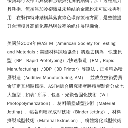
優勢為可製作出具複雜形貌與孔洞的結構，加工過程無刀
具耗損、無須添加冷卻液及未燒結的金屬粉末可回收再利
用，在製作特殊結構與落實綠色環保製程方面，是整體提
升台灣模具高值化產品與效率的絕佳展現機會。
美國於2009年由ASTM（American Society for Testing
and Materials：美國材料試驗協會）將過去稱為：快速原
型（RP，Rapid Prototyping）/快速製造（RM，Rapid
Manufacturing）/3DP（3D Printer）等說法，正名稱為積
層製造（Additive Manufacturing, AM），並成立技術委員
會訂定其相關標準。ASTM綜合研究學者將積層製造分成七
大類型，如表1所示，包含：光聚合固化技術（Vat
Photopolymerization）、材料噴塗成型技術（Material
Jetting）、黏著劑噴塗成型技術（Binder Jetting）、材料
擠製成型技術（Material Extrusion）、粉體熔化成型技術