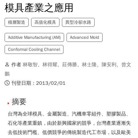
模具產業之應用
積層製造
高值化模具
異型冷卻水路
Additive Manufacturing (AM)
Advanced Mold
Conformal Cooling Channel
作者
林敬智
、
林得耀
、
莊傳勝
、
林士隆
、
陳安利
、
曾文
鵬
刊登日期：2013/02/01
摘要
台灣為全球模具、金屬製造、汽機車零組件、塑膠製品、
石化等產業重鎮，由於新興國家的競爭，台灣產業逐漸失
去低技術門檻、低價競爭的傳統製造代工市場，以及歐美