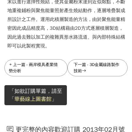
末以進行選擇性燒結，使其金屬粉末達到近似熔點，不斷
地重複鋪粉與聚焦能量照射產生燒結動作，逐層堆疊製成
所設計之工件。運用此積層製造的方法，由於聚焦能量精
密因此成品精度高，3D結構藉由2D方式逐層積層製造，
因此過去難以加工的複雜異形水路流道、與內部特殊結構
即可以此製程實現。
上一篇
-
兩岸模具產業情
下一篇
-
3D金屬線路製作
勢分析
技術
「如欲訂購單篇，請至
「華藝線上圖書館」
更完整的內容歡迎訂購 2013年02月號