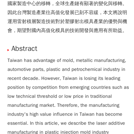
國家製造中心的移轉，全球生產鏈有顯著的變化與移轉。
因此台灣製造產業往高值化發展已刻不容緩，本文將說明
運用雷射積層製造技術對於塑膠射出模具產業的優勢與機
會，期望對國內高值化模具的技術開發與應用有所助益。
Abstract
Taiwan has advantage of mold, metallic manufacturing,
automotive parts, plastic and petrochemical industry in
recent decade. However, Taiwan is losing its leading
position by competition from emerging countries such as
low technical threshold or low price in traditional
manufacturing market. Therefore, the manufacturing
industry's high value influence in Taiwan has become
essential. In this article, we describe the laser additive
manufacturing in plastic injection mold industry