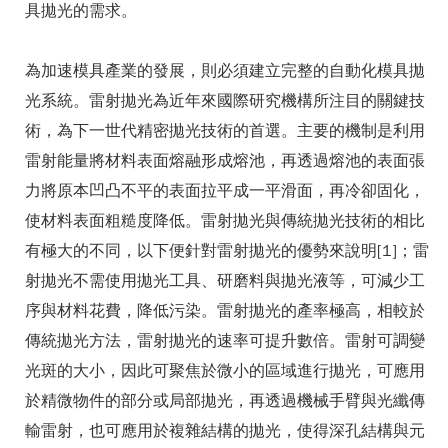
具拋光的需求。
為加速模具產業的發展，則必須建立完整的自動化模具拋
光系統。雷射拋光為近年來國際研究機構所注目的關鍵技
術，為下一世代精密拋光技術的首選。主要的機制是利用
雷射能量將材料表面熔融形成熔池，再透過熔池的表面張
力將原本凹凸不平的表面拉平成一平滑面，再冷卻固化，
使材料表面粗糙度降低。雷射拋光與傳統拋光技術的相比
有極大的不同，以下便針對雷射拋光的優勢來說明[1]；雷
射拋光不需使用拋光工具、研磨料與拋光液等，可減少工
序與材料花費，降低污染。雷射拋光的產率極高，相較於
傳統拋光方法，雷射拋光的速率可提升數倍。雷射可調變
光斑的大小，因此可聚焦於微小的區域進行拋光，可應用
於精微物件的部分或局部拋光，再透過機械手臂與光纖傳
輸雷射，也可應用於複雜結構的拋光，使得深孔結構與元