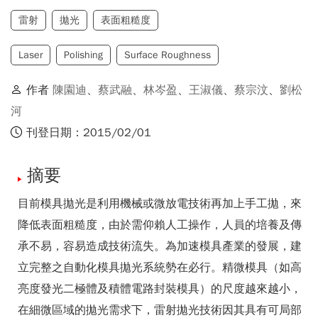
雷射
拋光
表面粗糙度
Laser
Polishing
Surface Roughness
作者
陳園迪
、
蔡武融
、
林岑盈
、
王淑儀
、
蔡宗汶
、
劉松
河
刊登日期：2015/02/01
摘要
目前模具拋光是利用機械或微放電技術再加上手工拋，來
降低表面粗糙度，由於需仰賴人工操作，人員的培養及傳
承不易，容易造成技術流失。為加速模具產業的發展，建
立完整之自動化模具拋光系統勢在必行。精微模具（如高
亮度發光二極體及積體電路封裝模具）的尺度越來越小，
在細微區域的拋光需求下，雷射拋光技術因其具有可局部