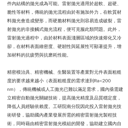
件內結構的拋光成為可能。雷射拋光適用於超軟、超硬、
脆性等材料，傳統的拋光流程由於有施加外力，在軟質材
料拋光會造成變形，而硬脆材料拋光則容易造成破裂，雷
射拋光的非接觸式拋光流程，便可克服此類問題。此外，
雷射拋光過程中，由於材料表面淺層區域的快速熔化又冷
卻，在材料表面緻密度、硬韌性與延展性可顯著提升，增
加材料的抗疲勞與抗磨耗性能。
精密模治具、精密機械、生醫裝置等產業對元件表面粗糙
度的要求越來越小（表面粗糙度的需求達到Ra<200
nm），傳統機械或人工拋光已難以滿足需求，國內亟需建
立精密自動拋光關鍵技術，提高拋光精度及品質穩定度，
降低人員經驗依賴度。工研院南分院因此投入雷射拋光技
術研發，協助國內產業發展所需的精密雷射拋光製程技
術，同時藉由精密雷射拋光模組的開發，協助建立國內自