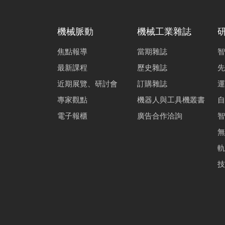
機械脈動
機械工業雜誌
焦點報導
當期雜誌
智
最新課程
歷史雜誌
先
近期展覽、研討會
訂購雜誌
運
專家觀點
機器人與工具機叢書
自
電子報櫃
廣告合作洽詢
智
無
軌
技