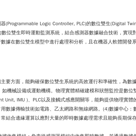
able Logic Controller, PLC)的數位雙生(Digital
 Systems, AHRS)的數位雙生即時運動監測系統，結合感測器數據
位雙生模型中進行處理和分析，且在機器人軟體開發系統(Robot Op
。
個主要方面，能夠確保數位雙生系統的高效運行和準確性，為數
體：如機械設備或運動機構。物理實體精確建模和狀態監控是數位雙
ement Unit, IMU )、PLC以及接觸式感應開關等，能夠提
用數據傳輸技術如電路、乙太網路和無線網路。(4)數據中心：
常結合邊緣運算以應對大量的即時數據處理需求且能夠長期保存歷