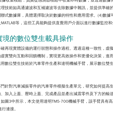
)數據收集模組：負責從感測器模組中收集即時數據，並透過數據傳
理技術如高通濾波和互補濾波等去除數據中雜訊，並提供準確的數
聯式數據庫，具體選擇取決於數據的特性和應用需求。(4)數據
VIZ以及MATLAB等，這些工具能夠提供直覺用戶介面以進行數據監
實境的數位雙生載具操作
準確再現實體設備的運行狀態和操作過程。透過這種一致性，虛
由虛實雙向互動和回饋機制，實現更高效操作和更優化決策，進
應用數位雙生技術於汽車零件生產和達明機械手臂，展示數位雙
專門針對汽車減振零件的汽車零件模擬生產單元，研究如何提高生
物、加入上蓋、壓時上蓋、完成產品並產出減震零件及下方的輸
如圖3中所示，本文使用達明TM5-700機械手臂，該手臂具有
面進行連接。