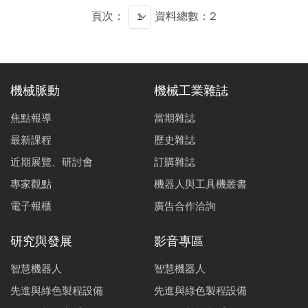
荷，則可延長LIB的壽命。藉由發揮LIC的輔助功能，可以
頁次：
資料總數：2
增加綠電能（ 風能/太陽能） 的儲存，達到節能減碳之目
的。
機械脈動
機械工業雜誌
焦點報導
當期雜誌
最新課程
歷史雜誌
近期展覽、研討會
訂購雜誌
專家觀點
機器人與工具機叢書
電子報櫃
廣告合作洽詢
研究與發展
影音專區
智慧機器人
智慧機器人
先進與綠色製程設備
先進與綠色製程設備