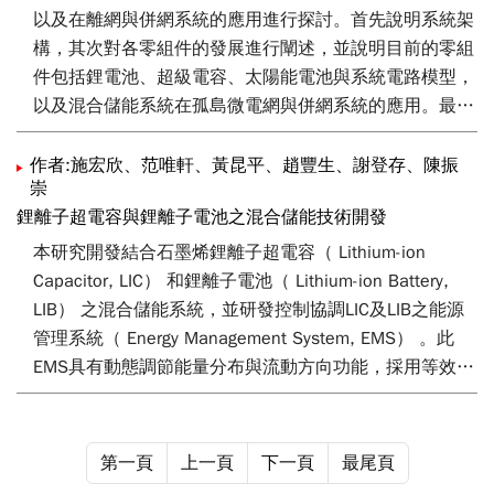
以及在離網與併網系統的應用進行探討。首先說明系統架
構，其次對各零組件的發展進行闡述，並說明目前的零組
件包括鋰電池、超級電容、太陽能電池與系統電路模型，
以及混合儲能系統在孤島微電網與併網系統的應用。最後
說明在能源管理策略所使用控制策略與成本分析與優化。
本文對再生能源結合混合儲能系統的分析與發展趨勢的闡
作者:施宏欣、范唯軒、黃昆平、趙豐生、謝登存、陳振
崇
述，將有助於研究人員對於混合儲能的應用與發展有進一
鋰離子超電容與鋰離子電池之混合儲能技術開發
步的瞭解，以減少研發時間，加速國內混合儲能產品的上
市與擴大部署，以達到淨零碳排的目標。
本研究開發結合石墨烯鋰離子超電容（ Lithium-ion
Capacitor, LIC） 和鋰離子電池（ Lithium-ion Battery,
LIB） 之混合儲能系統，並研發控制協調LIC及LIB之能源
管理系統（ Energy Management System, EMS） 。此
EMS具有動態調節能量分布與流動方向功能，採用等效能
耗最小化策略（ Equivalent Consumption Minimization
Strategy, ECMS） ，透過LIC的快速反應特性，迅速補償
能量變動，再經由LIB持續提供能量之需求，使LIC及LIB發
第一頁
上一頁
下一頁
最尾頁
揮最大作用。由於使用LIC可降低LIB對瞬間電流變化負