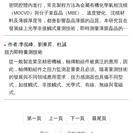
密閉腔體內進行，常見製程方法為金屬有機化學氣相沈積
（MOCVD）與分子束磊晶（MBE）。溫度變化、沈積材
料及薄膜厚度等，都會影響磊晶薄膜的品質。本研究旨在
發展線上光學非接觸式量測技術，即時測量薄膜磊晶的製
程參數：曲率、反射率與溫度。晶圓反射率是磊晶膜的折
射率及厚度的函數，亦是高溫輻射溫度計的修正因子，由
作者:李侃峰、劉東昇、杜誠
反射率歷時曲線可觀察晶圓表面的粗糙度及磊晶膜成長
扭力即時量測技術
率。矽基氮化鎵製程的晶圓曲率過大，磊晶膜容易產生缺
從一般製造業至精密機械，軸傳動組件被廣泛的應用，因
陷或脫落。本文以即時量測系統的理論模型建立與實驗架
此，軸傳動組件之扭力監測是重要且必須。隨著量測技術
構開發為主，透過有效地即時監測並回饋製程系統做補
的發展與不同領域應用需求，扭力感測器也具備不同型
償，作為未來發展高溫化學反應腔即時量測系統的基礎。
式，如接觸式、非接觸式、光學式、有線、無線與電磁
式。
第一頁
上一頁
下一頁
最尾頁