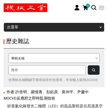
0
暫停
次選單
歷史雜誌
依專輯名稱關鍵字搜尋或依年份搜尋，年份輸入範例202406
作者:許世明、羅憶青、彭鈺原、黃仲平、尹慶中
MOCVD反應腔之即時監測技術
矽基氮化鎵發光二極體（LED）的磊晶製程是在高溫真空