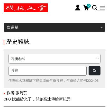
0
暫停
次選單
歷史雜誌
依專輯名稱關鍵字搜尋或依年份搜尋，年份輸入範例202406
作者:張筠苡
CPO 賦能矽光子，開創高速傳輸新紀元