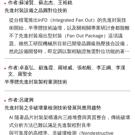
半導體設備國產化，預計到2028年，實現產值倍增，這
作者:蘇濬賢、蘇志杰、王裕銘
將進一步同時也促進在地零組件供應鏈的發展。展望未
先進封裝設備之晶圓對位技術
來，隨著下世代晶片技術不斷演進和市場需求的提升，全
從台積電推出InFO（Integrated Fan Out）的先進封裝技
球半導體設備市場正朝著更高的里程碑邁進。
術開始，半導體技術論壇，以及關相關專業研討會都脫離
不了先進封裝扇出型封裝（Fan Out Package）這項議
題。雖然工研院機械所目前已開發晶圓級熱壓接合設備，
然此設備開發時，即定調以製程驗證無需對位功能的著眼
點進行研究開發，因此，如欲以此設備進行先進封裝，製
程則需整合對位技術於此設備之中。藉由本次檢索先進封
作者:卓嘉弘、顧逸霞、羅竣威、張柏毅、李正綱、李漢
文、羅聖全
裝技術之對位技術，並綜合專利地圖分析及設備專利資
半導體先進封裝製程量測技術
料，本技術論文除提供讀者對該製程技術的技術掌握度之
外，藉由專利分析，更可進一步強化相關技術開發能量。
作者:呂建興
先進封裝之非破壞量檢測技術發展與應用趨勢
AI 隨著晶片封裝架構邁向三維堆疊與異質整合，傳統破壞
式分析方法已難以滿足先進製程對良率
與可靠度的高標準。非破壞檢測（Nondestructive