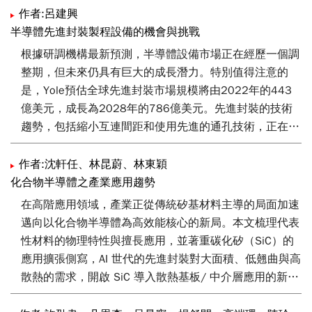
作者:呂建興
半導體先進封裝製程設備的機會與挑戰
根據研調機構最新預測，半導體設備市場正在經歷一個調
整期，但未來仍具有巨大的成長潛力。特別值得注意的
是，Yole預估全球先進封裝市場規模將由2022年的443
億美元，成長為2028年的786億美元。先進封裝的技術
趨勢，包括縮小互連間距和使用先進的通孔技術，正在改
變整個產業格局。此外，由於中美貿易衝突和供應鏈的不
穩定性，多元化和在地化成為新的關鍵詞。本文將涵蓋上
作者:沈軒任、林昆蔚、林東穎
述重要議題的研究與討論，包括技術發展趨勢、供應鏈整
化合物半導體之產業應用趨勢
合、環境和耗能問題，以及在地化的機會與挑戰。透過對
在高階應用領域，產業正從傳統矽基材料主導的局面加速
這些議題的深入分析，為相關產業提供相關趨勢發展的看
邁向以化合物半導體為高效能核心的新局。本文梳理代表
法和具體建議。
性材料的物理特性與擅長應用，並著重碳化矽（SiC）的
應用擴張側寫，AI 世代的先進封裝對大面積、低翹曲與高
散熱的需求，開啟 SiC 導入散熱基板/ 中介層應用的新契
機；為降低切割損失與提升良率，低損耗的雷射改質分片