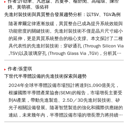
製程技術成為受關注的重要選項。本文最後將歸納化合物
作者:許劭聿、凡恩森、呂曼寧、楊舒閔、高端環、陳玠
錡、黃萌祺、張佑祥
半導體產業面臨的三項關鍵挑戰：成本結構、可靠度與供
先進封裝技術與異質整合發展趨勢分析：以TSV、TGV為例
應鏈韌性議題，並展望在AI 與綠能趨勢下的應用成長與產
業布局機會。
隨著摩爾定律逐漸放緩，異質整合已成為提升系統效能與
功能密度的關鍵技術。先進封裝技術不僅是晶片尺寸縮小
的延伸，更是異質系統整合的核心支撐。本文探討了二種
具代表性的先進封裝技術：穿矽通孔 (Through Silicon Via
,TSV)以及玻璃穿孔 (Through Glass Via ,TGV)，分析其技
術原理、優缺點與應用場景，並比較其在成本、效能與可
擴展性上的異同。此外，文章特別針對玻璃穿孔 (Through
作者:張雯琪
Glass Via ,TGV) 製程挑戰進行深入分析，並介紹工研院開
下世代半導體設備的先進技術探索與趨勢
發之創新濕式製程，有效解決物理氣相沉積 (Physical
2024年全球半導體設備市場預計將達到1,090億美元，
vapor deposition，PVD) 於高深寬比孔洞中附著與填充不
根據國際半導體產業協會(SEMI)的報告，市場增長主要受
良問題，為未來異質整合封裝提供具備實用性與可量產潛
到AI產業，帶動先進製造、2.5D／3D先進封裝技術、矽
力的解決方案。
光子相關設備發展。隨著智慧製造的強化和國際供應鏈的
連結，未來幾年內，半導體設備市場的增長潛力將持續擴
大。我國政府將半導體作為國家五大信賴產業之一，力推