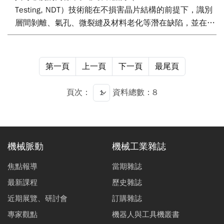
Testing, NDT）技術能在不損害晶片結構的前提下，識別
層間剝離、氣孔、微裂縫及材料老化等潛在缺陷，並在製
程控制中發揮關鍵作用。本文綜述封裝領域中紅外、多波
長與AI 輔助之疊層量測與非破壞檢測技術發展，並結合市
場資料分析其應用趨勢與臺灣產業機會。結果顯示，多模
第一頁
上一頁
下一頁
最尾頁
態融合與AI 驅動的自適應量測將成為封裝可靠度驗證的核
心技術方向。
頁次：
資料總數：8
機械脈動
機械工業雜誌
焦點報導
當期雜誌
最新課程
歷史雜誌
近期展覽、研討會
訂購雜誌
專家觀點
機器人與工具機叢書