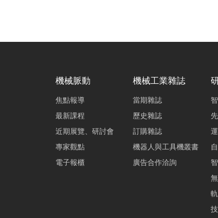
機械脈動
機械工業雜誌
焦點報導
當期雜誌
智
最新課程
歷史雜誌
先
近期展覽、研討會
訂購雜誌
運
專家觀點
機器人與工具機叢書
自
電子報櫃
廣告合作洽詢
智
無
軌
技