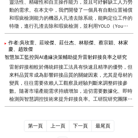
出異常的膜厚區域。實驗結果顯示本文提出的方法可以有
靈活性、精確性和自主操作能力，並且可紓解缺工人力勞
效偵測出晶圓表面上膜厚不均之區域，且檢測時間合於
動的需求。在本文中，我們開發了一個具有自動位置補償
CVD的處理時間極板因為操作在溫度較高的硫酸環境中，
和瑕疵檢測能力的機器人孔渣去除系統，能夠定位工件的
所以金屬板會遇到腐蝕的問題。透過雷射披覆碳膜於金屬
特徵，進行孔渣去除和瑕疵檢測，並利用YOLO（You
雙極板上可提供抗腐蝕之保護。
Only Look Once）算法進行物體檢測。本文中的實驗工件
是膝關節股骨植入物。首先，我們採用了一種位置補償方
作者:吳玫萱、莊竣傑、莊仕杰、林順傑、蔡宗穎、林家
慶、趙致傑
法來精確定位工件的夾持孔。然後，EzSim軟件自動生成
智慧加工監控與AI邊緣決策輔助提升雷射銲接良率之研究
機器人路徑，用於去除夾持孔孔渣。隨後，系統利用檢測
到的瑕疵位置生成重新去渣的路徑，確保所有殘留物被徹
雷射銲接相較於傳統銲接工法具有快速且精準的優勢，但
底清除。
來料品質常成為影響銲接品質的關鍵因素，尤其是母材的
變異，往往需要依賴人工觀察及經驗判斷來調整銲接參
數。隨著市場產能需求持續增加，迫切需要數據化、即時
檢測與智慧調控技術來提升銲接良率。工研院研究團隊發
展了智慧加工監控與AI邊緣決策輔助系統，完成以光譜儀
進行雷射銲接高干擾環境下的作業數據監控。利用所感測
的數據，建立輕量版銲中瑕疵檢測AI模型，可達到準確度
第一頁
上一頁
下一頁
最尾頁
98% 的高穩定性即時檢測效能。此外，亦發展AI智慧加工