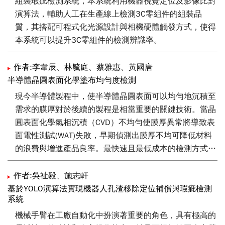
組裝瑕疵檢測系統，本系統利用機器視覺定位及影像比對
層間呈現的小波能量特徵，在瑕疵特徵與正常多晶太陽能
演算法，輔助人工在生產線上檢測3C零組件的組裝品
晶片晶格特徵之間的差異，提出可有效區分模糊瑕疵與銳
質，其搭配可程式化光源設計與相機硬體觸發方式，使得
利背景晶格紋路的演算法，實驗結果顯示可偵測多晶太陽
本系統可以提升3C零組件的檢測辨識率。
能晶片上的指紋、髒污與鋸痕瑕疵。
作者:李韋辰、林毓庭、蔡雅惠、黃國唐
半導體晶圓表面化學塗布均勻度檢測
現今半導體製程中，使半導體晶圓表面可以均勻地沉積至
需求的膜厚對於後續的製程是相當重要的關鍵技術。當晶
圓表面化學氣相沉積（CVD）不均勻使膜厚異常將導致表
面電性測試(WAT)失敗，早期偵測出膜厚不均可降低材料
的浪費與增進產品良率。最快速且最低成本的檢測方式為
利用機器視覺技術的非接觸檢測系統，本文提出一種根據
晶圓表面膜厚度受光折射產生的色差來偵測晶圓表面膜厚
作者:吳祉毅、施志軒
均勻度之方法。本技術首先使用正常晶圓上的膜厚顏色進
基於YOLO演算法實現機器人孔渣移除定位補償與瑕疵檢測
系統
行色彩空間轉換以得到標準的色彩資料，透過小區域的統
計比較與計算加以辨識待測晶圓的膜厚均勻度並加以標示
機械手臂在工廠自動化中扮演著重要的角色，具有極高的