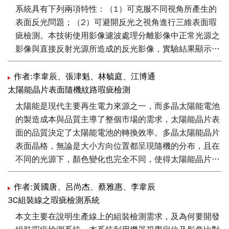
系統具有下列兩項特性：（1）可克服不同視角所產生的
表面反光問題；（2）可避開反光之視角進行三維表面瑕
疵檢測。本技術使用影像濾波處理分離影像中正常光源之
影像與直接反射光源所造成的反光影像，實驗結果顯示本
系統可有效避免不同視角所造成的反光區域，相較於傳統
的二維視覺檢測系統只可用於平面檢測（例如晶圓或電路
作者:李韋辰、張津魁、林毓庭、江博通
板），本曲面物件檢測系統可實際應用於工業產品的三維
太陽能晶片表面隨機紋路瑕疵檢測
檢測上且不需精確的校正，並可避開導致反光的視角以最
太陽能是現代主要再生電力來源之一，而多晶太陽能電池
少的取像視角涵蓋整個檢測面達到檢測的行為。
的製造成本與品質主導了整個市場的需求，太陽能晶片表
面的品質決定了太陽能電池的轉換效率。多晶太陽能晶片
表面晶格，無論是大小方向位置都呈現隨機的分布，且在
不同的光源下，顏色變化也完全不同，使得太陽能晶片在
影像中顯示隨機性紋路以致表面瑕疵檢測困難度增加。傳
統的小波轉換方法只對單一小波解析階層進行分析，因此
作者:黃國唐、呂尚杰、蔡雅惠、李韋辰
無法直接應用於多晶太陽能晶片此種複雜的晶格紋路，本
3C組裝線之瑕疵檢測系統
研究提出以小波轉換為基礎的隨機性紋路檢測技術，將小
本文主要在說明生產線上的組裝檢測需求，及為何要開發
波轉換應用於太陽能晶片影像上，觀察不同的小波解析階