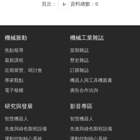
監控邊緣決策輔助示範系統，於AI模型檢測銲接品質異常
頁次：
資料總數：6
時，可基於專家法則提供銲接瑕疵的參數調整推薦，實現
銲接作業「監」與「控」的無縫整合。
機械脈動
機械工業雜誌
焦點報導
當期雜誌
最新課程
歷史雜誌
近期展覽、研討會
訂購雜誌
專家觀點
機器人與工具機叢書
電子報櫃
廣告合作洽詢
研究與發展
影音專區
智慧機器人
智慧機器人
先進與綠色製程設備
先進與綠色製程設備
運動控制核心系統
運動控制核心系統