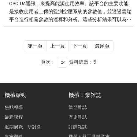
OPC UA通訊，來提高能源使用效率。該平台的主要功能
是接收使用者上傳的監測空壓系統的參數值，並透過雲端
平台進行相關參數的運算和分析。這些分析結果可以為管
理和節能診斷提供決策依據。
第一頁
上一頁
下一頁
最尾頁
頁次：
資料總數：5
機械脈動
機械工業雜誌
焦點報導
當期雜誌
最新課程
歷史雜誌
近期展覽、研討會
訂購雜誌
專家觀點
機器人與工具機叢書