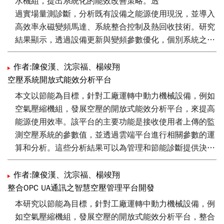
水機組，提出系統化的能效改善策略。透
過實場量測診斷，分析既有設備之能源使用現況，並導入
高效率永磁變頻馬達、系統整合控制及熱回收技術。研究
結果顯示，透過設備更新與變頻參數優化，個別系統之節
能比率可達35.3% 至70.9% 不等。本文藉由三家代表性
廠商之實作案例，驗證能效改善方案之可行性，提供產業
作者:陳俊漢、沈宗福、楊竣翔
建立節能示範點之參考基準。
空壓系統開放式能效分析平台
本文以節能為目標，針對工廠運轉中動力機械設備，例如
空氣壓縮機組，發展空壓的開放式能效分析平台，來提高
能源使用效率。該平台的主要功能是接收使用者上傳的監
測空壓系統的參數值，並透過雲端平台進行相關參數的運
算和分析。這些分析結果可以為管理和節能診斷提供決策
依據。
作者:陳俊漢、沈宗福、楊竣翔
整合OPC UA通訊之智慧空壓管理平台開發
本研究以節能為目標，針對工廠運轉中動力機械設備，例
如空氣壓縮機組，發展空壓的開放式能效分析平台，整合