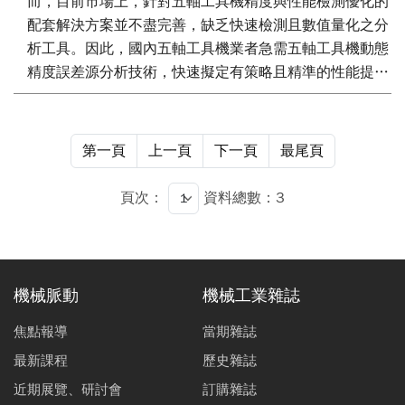
而，目前市場上，針對五軸工具機精度與性能檢測優化的
問題分析或是歷程追溯，補足國內五軸工具機穩定性分析
配套解決方案並不盡完善，缺乏快速檢測且數值量化之分
的缺口，加速推升國內五軸工具機技術與提高產業價值。
析工具。因此，國內五軸工具機業者急需五軸工具機動態
精度誤差源分析技術，快速擬定有策略且精準的性能提升
方案。本文開發五軸工具機之動態軌跡精度誤差源分析技
術之軟體平台，提供動態軌跡之誤差源解耦分析與誤差源
可視化圖譜模組功能，支援有策略的性能提升方案擬定，
第一頁
上一頁
下一頁
最尾頁
滿足五軸機急迫需要對應的軌跡切削精度量測與性能評估
測試需求，加速推升國內五軸工具機技術與提高產業價
頁次：
資料總數：3
值。
機械脈動
機械工業雜誌
焦點報導
當期雜誌
最新課程
歷史雜誌
近期展覽、研討會
訂購雜誌