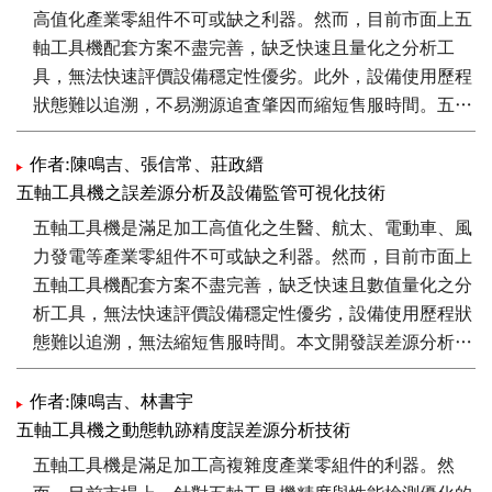
高值化產業零組件不可或缺之利器。然而，目前市面上五
軸工具機配套方案不盡完善，缺乏快速且量化之分析工
具，無法快速評價設備穩定性優劣。此外，設備使用歷程
狀態難以追溯，不易溯源追査肇因而縮短售服時間。五軸
動態同步響應分析技術，滿足工具機五軸動態同步響應之
調整需求。透過軟體模組自主擷取各軸向之動態迴授速度
作者:陳鳴吉、張信常、莊政縉
數據，導入自動參考軸搜尋功能搜尋五軸中動態響應最差
五軸工具機之誤差源分析及設備監管可視化技術
之軸向定義為參考軸，並自動產生其他4個軸向之4組對
五軸工具機是滿足加工高值化之生醫、航太、電動車、風
比於參考軸之迴授速度對比圖譜，提供五軸動態同步響應
力發電等產業零組件不可或缺之利器。然而，目前市面上
特性可視化工具。五軸設備性能監管技術，透過週期性暖
五軸工具機配套方案不盡完善，缺乏快速且數值量化之分
機流程來收集機台設備之動態響應數據，經由數值統計分
析工具，無法快速評價設備穩定性優劣，設備使用歷程狀
析與可視化方法顯示軸向伺服動態響應之變異趨勢，能警
態難以追溯，無法縮短售服時間。本文開發誤差源分析技
示機台是否發生動態響應變異，提醒使用者進行檢修，避
術與設備監管可視化技術之軟體平台，提供誤差源解耦分
免不良品的生成，並提供不同時間戳記之數據進行分析比
析與可視化支援有策略的性能提升方案擬定，滿足五軸機
作者:陳鳴吉、林書宇
對，來查找影響加工精度與機台動態響應的問題主因。
急迫需要對應的軌跡切削精度量測與性能評估測試需求，
五軸工具機之動態軌跡精度誤差源分析技術
並應用設備監管可視化技術進行TCP (Tool Center Point)
五軸工具機是滿足加工高複雜度產業零組件的利器。然
軌跡數值統計分析，有效掌握設備伺服動態歷程，有助於