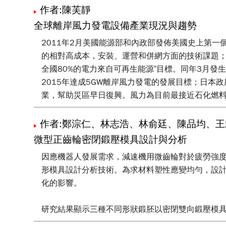
作者:陳芙靜
全球離岸風力發電設備產業現況與趨勢
2011年2月美國能源部和內政部發佈美國史上第
的相對高成本，安裝、運營和併網方面的技術課題；並計
全國80%的電力來自可再生能源”目標。同年3月發生
2015年達成5GW離岸風力發電的發展目標；日本
業，幫助災區早日復興。風力為目前最接近石化燃
作者:鄭淙仁、林志浩、林俞廷、陳品均、王
微型正齒輪密閉鍛壓模具設計與分析
因應機器人發展需求，減速機用微齒輪對於疲勞強度的要
形模具設計分析技術。為求材料塑性應變均勻，設計可
化的影響。
研究結果顯示三種不同形狀鍛胚以密閉雙向鍛壓模具
鍛胚成形負荷最小（548 kg），但因內孔徑比太