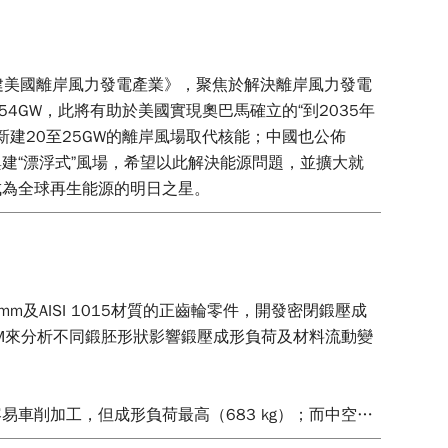
建美國離岸風力發電產業》，聚焦於解決離岸風力發電
4GW，此將有助於美國實現奧巴馬確立的“到2035年
新建20至25GW的離岸風場取代核能；中國也公佈
興建“漂浮式”風場，希望以此解決能源問題，並擴大就
成為全球再生能源的明日之星。
及AISI 1015材質的正齒輪零件，開發密閉鍛壓成
RM來分析不同鍛胚形狀影響鍛壓成形負荷及材料流動變
車削加工，但成形負荷最高（683 kg）；而中空型
85 kg），車削加工也能輕易達成。可作為業界開發微