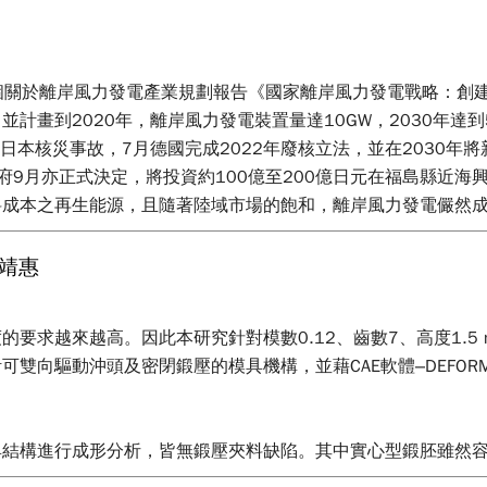
一個關於離岸風力發電產業規劃報告《國家離岸風力發電戰略：創
畫到2020年，離岸風力發電裝置量達10GW，2030年達到5
日本核災事故，7月德國完成2022年廢核立法，並在2030年將
政府9月亦正式決定，將投資約100億至200億日元在福島縣近海
料成本之再生能源，且隨著陸域市場的飽和，離岸風力發電儼然
靖惠
求越來越高。因此本研究針對模數0.12、齒數7、高度1.5 mm
雙向驅動沖頭及密閉鍛壓的模具機構，並藉CAE軟體–DEFO
結構進行成形分析，皆無鍛壓夾料缺陷。其中實心型鍛胚雖然容易
大，車削加工困難度較高；反觀中孔型鍛胚成形負荷在兩者之間（5