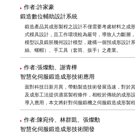
齒輪的設計參考。
作者:許家豪
鍛造數位輔助設計系統
鍛造產品其成形製程之設計不僅需要考慮材料之成
式模具設計，且工作環境較為嚴苛，導致人力斷層
模型以及鍛胚幾何設計模型，建構一個預成形設計
絲、螺帽）、手工具（套筒、扳手）之產業。
作者:張燦勳、謝青樺
智慧化伺服鍛造成形技術應用
面對科技日新月異，帶動製造技術發展迅速，對於
及成形工法提供適當製程條件，相較於傳統的成形
導入應用，本文將針對伺服鍛機之伺服鍛造成形製
作者:陳宛伶、林群凱、張燦勳
智慧化伺服鍛造成形技術開發