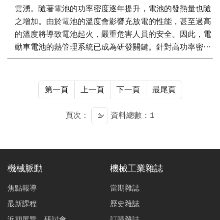
雲湧。隨著電池的功率密度逐年提升，電池的發熱量也隨
之增加。由於電池的溫度會影響充放電的性能，甚至過高
的溫度將導致電池起火，嚴重危害人員的安全。因此，電
動車電池的熱管理系統已成為研發關鍵。針對高功率密度
電池的開發，以傳統冷卻液管路進行散熱面臨了重大的瓶
頸。相較於水冷式管路，熱管具有許多優點，如高單位體
積排熱率等。本文透過開發石墨烯奈米流體的製備方法與
第一頁
上一頁
下一頁
最尾頁
石墨烯熱管，以解決高功率密度電池的散熱問題。經由不
同的實驗參數，包含石墨烯比例、流體選用、黏滯性、潛
頁次：
資料總數：1
熱、表面張力、密度、幾何尺寸等等，以找出最佳的散熱
結果。由實驗的散熱結果可知，在石墨烯熱管方面，添加
石墨烯奈米流體後，最大熱傳量比純水提升45%，熱傳導
係數提升約120%。對於石墨烯脈衝熱管，添加石墨烯奈
機械脈動
機械工業雜誌
米流體後，最大熱傳量比純水提升130%，熱傳導係數提
升約50%。石墨烯脈衝熱管比石墨烯熱管具有更大熱傳
焦點報導
當期雜誌
量，因此將來可應用至電動車的電池，達成高效散熱的目
最新課程
歷史雜誌
標，對於發展高功率密度電池有極大的助益。
近期展覽、研討會
訂購雜誌