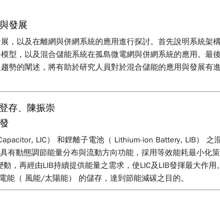
與發展
發展，以及在離網與併網系統的應用進行探討。首先說明系統架
路模型，以及混合儲能系統在孤島微電網與併網系統的應用。最
展趨勢的闡述，將有助於研究人員對於混合儲能的應用與發展有
謝登存、陳振崇
發
acitor, LIC） 和鋰離子電池（ Lithium-ion Battery,
此EMS具有動態調節能量分布與流動方向功能，採用等效能耗最小化策略（ Equivale
變動，再經由LIB持續提供能量之需求，使LIC及LIB發揮最大作
綠電能（ 風能/太陽能） 的儲存，達到節能減碳之目的。