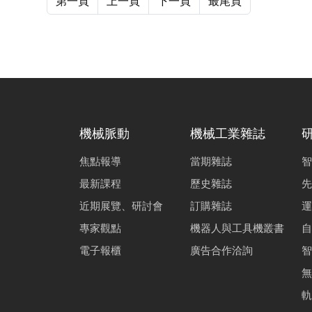
第一頁
上一頁
下一頁
最尾頁
機械脈動
機械工業雜誌
焦點報導
當期雜誌
智
最新課程
歷史雜誌
先
近期展覽、研討會
訂購雜誌
運
專家觀點
機器人與工具機叢書
自
電子報櫃
廣告合作洽詢
智
無
軌