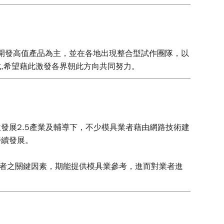
開發高值產品為主，並在各地出現整合型試作團隊，以
,希望藉此激發各界朝此方向共同努力。
發展2.5產業及輔導下，不少模具業者藉由網路技術建
持續發展。
供者之關鍵因素，期能提供模具業參考，進而對業者進
業現有的優勢，整合成一完整的供應體系，進而跨足服