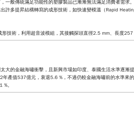
下，一般傳統滿足功能性的塑膠製品已漸漸無法滿足消費者需求
結構轉寫的成形技術，如快速變模溫（Rapid Heating and C
術，利用超音波模組，其接觸探頭直徑2.5 mm、長度257 mm
結構之塑膠模具，其模具試片規格20 × 20 × 3 mm，並具
過震盪延遲塑料固化構想進行實驗，並於實驗過程中導入田口實
構轉寫之重要性，由實驗結果得到保壓壓力、射出速度及振動時
到太大的金融海嘯衝擊，且新興市場如印度、泰國生活水準逐漸
年產值537億元，衰退5.6 %，不過仍較金融海嘯前的水準來的
 %。