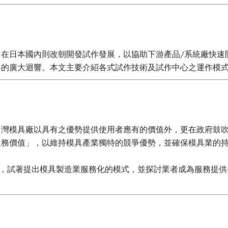
在日本國內則改朝開發試作發展，以協助下游產品/系統廠快速
的廣大迴響。本文主要介紹各式試作技術及試作中心之運作模式
灣模具廠以具有之優勢提供使用者應有的價值外，更在政府鼓吹
服務價值」，以維持模具產業獨特的競爭優勢，並確保模具業的
下，試著提出模具製造業服務化的模式，並探討業者成為服務提
能力下，釐清產品供應對象之需求，思考如何有效的利用模具產