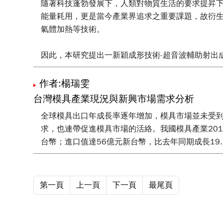
隨著科技蓬勃發展下，人類對物質生活的要求提昇
能量耗用，更是當今產業界追求之重要課題，故衍生出許多提昇
氣體加熱等技術。
因此，本研究提出一新穎成形技術-超音波輔助射出成形技
助射出成形的概念，利用開發超音波震盪模組，結合具有微
徵，利用超音波探頭放置於澆口直接與塑料接觸，透
作者:楊瑞雯
度、振動幅度、振動時間及保壓壓力等因子對微結
台灣模具產業現況與新興市場需求分析
達0.92-0.94 mm，有效輔助微結構轉寫狀況。
全球模具出口年成長率逐年增加，模具市場並未受
求，也連帶促進模具市場的活絡。我國模具產業2012
台幣；進口值達56億元新台幣，比去年同期成長19.1
第一頁
上一頁
下一頁
最尾頁