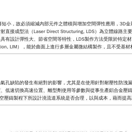
薄短小，故必須縮減內部元件之體積與增加空間彈性應用，3D
型法（Laser Direct Structuring, LDS）為
具有設計彈性大、節省空間等特性，LDS製作方法受限於特定
tallization, LIM），能於曲面上進行多層金屬微結構製作，
氣孔缺陷的發生有絕對的影響，尤其是在使用針對耐壓性防洩漏，
度、低速切換高速位置、離型劑使用等參數與從事生產鋁合金壓
真空壓鑄製程下所設計澆流道系統是否合理，以與成本，藉而提