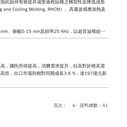
。因此如何有效提昇成形過程結構之轉寫性及降低成形
ooling Molding, RHCM）、高週波感應加熱及
、振幅5-15 mm及頻率25 KHz，以超音波模組輔
有微結構深度1 mm及V-Cut微結構角度120度之特
驗方法，以L9之直角表規劃實驗配置，探討射出速
間為影響轉寫的重要因子，可有效提升微結構轉寫深度
提高，國民所得提高，消費需求提升，拉高對於模具需
高些，出口市場則相對同期成長3.6 %，達197億元新
頁次：
資料總數：41