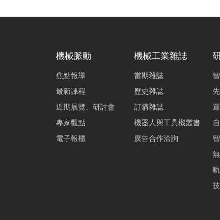
機械脈動
機械工業雜誌
焦點報導
當期雜誌
智
最新課程
歷史雜誌
先
近期展覽、研討會
訂購雜誌
運
專家觀點
機器人與工具機叢書
自
電子報櫃
廣告合作洽詢
智
無
軌
技