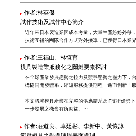
作者:林英傑
試作技術及試作中心簡介
近年來日本製造業因成本考量，大量生產紛紛外移，
技術互補的團隊合作方式對外接單，已獲得日本業界
作者:王福山、林恆育
模具製造業服務化之關鍵要素探討
在全球產業發展趨勢之拉力及競爭態勢之壓力下，台
構協同開發體系，縮短服務提供期程，進而創新「
本文將就模具產業在完整的供應體系及IT技術優勢
一步發展之機會有所助益。
本文所提出之服務化模式係建構在業者本身之核心
作者:莊道良、卓廷彬、李新中、黃懷諄
務領域，扮演服務提供者的角色。
衝壓模具之熱處理與表面處理