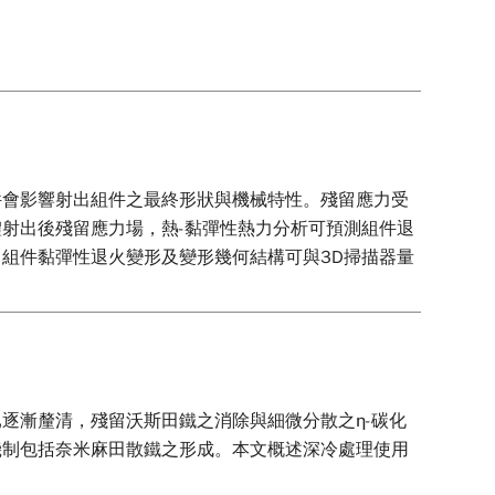
件會影響射出組件之最終形狀與機械特性。殘留應力受
射出後殘留應力場，熱-黏彈性熱力分析可預測組件退
組件黏彈性退火變形及變形幾何結構可與3D掃描器量
逐漸釐清，殘留沃斯田鐵之消除與細微分散之η-碳化
機制包括奈米麻田散鐵之形成。本文概述深冷處理使用