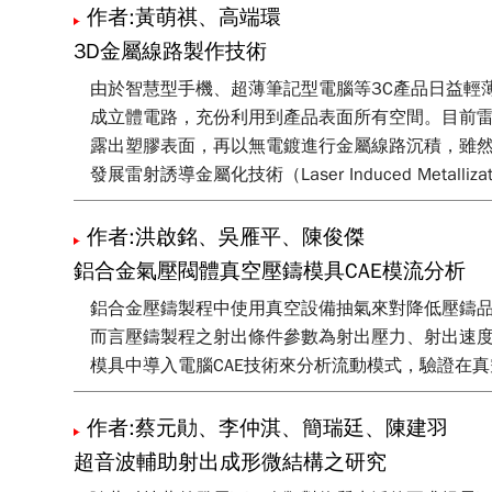
作者:黃萌祺、高端環
3D金屬線路製作技術
由於智慧型手機、超薄筆記型電腦等3C產品日益輕
成立體電路，充份利用到產品表面所有空間。目前雷射直接成
露出塑膠表面，再以無電鍍進行金屬線路沉積，雖然
發展雷射誘導金屬化技術（Laser Induced Me
作者:洪啟銘、吳雁平、陳俊傑
鋁合金氣壓閥體真空壓鑄模具CAE模流分析
鋁合金壓鑄製程中使用真空設備抽氣來對降低壓鑄品
而言壓鑄製程之射出條件參數為射出壓力、射出速
模具中導入電腦CAE技術來分析流動模式，驗證在
作者:蔡元勛、李仲淇、簡瑞廷、陳建羽
超音波輔助射出成形微結構之研究