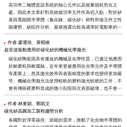
高功率二極體是該系統的核心元件以及能量損耗所在之
處。因此本文章針對高效能功率元件作為切入點，對於矽
基與寬能隙半導體（氮化鎵、碳化矽）材料所做元件之性
能優勢、缺陷作分析。最後挑選出較為適用於電動車的功
率電子元件技術。
作者:廖運炫、黃昭維
超音波振動應用於碳化矽的機械化學拋光
碳化矽陶瓷因具有優良的機械及化學性質，已廣泛地應用
於耐磨耗與耐腐蝕，近年來更被應用在光學元件及半導體
等產業上，然其拋光效率與表面精度的要求也變得更加嚴
苛。機械化學拋光法使用較軟的磨料拋光較硬的工件，不
會有傳統硬磨料造成的微小刮痕與次表面破壞，也不會有
化學機械拋光法化學液的回收問題，只是在拋光效率上還
有其改進空間，未被普遍應用。為了提升其拋光效率，以
作者:林東穎、鄭凱文
自行設計的超音波振動輔助機械化學拋光裝置，對碳化矽
碳化矽晶圓加工製程趨勢分析
陶瓷進行拋光實驗，探討利用超音波振動提高拋光效率的
各國對於淨零碳排、節能的需求，推動了化合物半導體的
可行性，並選取施加壓力、工件轉速、拋光時間及超音波