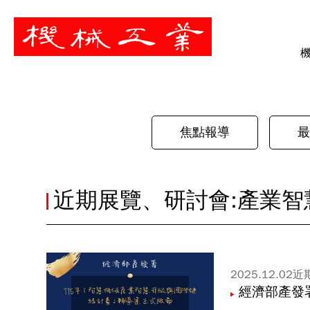
暫停
焦點報導
最
近期展覽、研討會:產業智
2025.12.02
近
經濟部產發