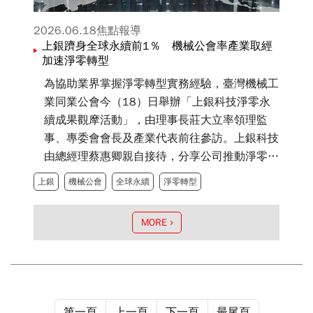
2026.06.18
焦點報導
上銀躋身全球永續前1％ 機械公會率產業取經
加速淨零轉型
為協助業界掌握淨零轉型實務經驗，臺灣機械工
業同業公會今（18）日舉辦「上銀科技淨零永
續成果觀摩活動」，由理事長莊大立率領理監
事、專委會會長及產業代表前往參訪。上銀科技
由總經理蔡惠卿親自接待，分享公司推動淨零轉
型與永續經營的理念及具體成果；經濟部產業發
上銀
機械公會
全球永續
淨零轉型
展署副組長陳全政亦出席指導，共同見證機械產
業淨零轉型的最新進展。
MORE
第一頁
上一頁
下一頁
最尾頁