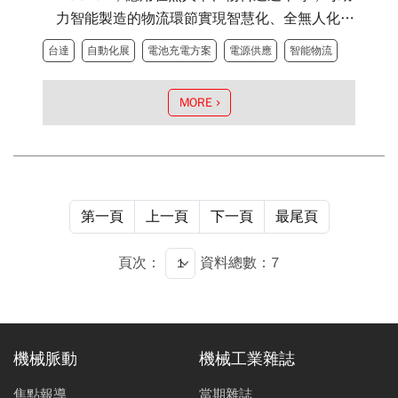
力智能製造的物流環節實現智慧化、全無人化，
能源轉換效率可達93%，相較同類產品電能損耗
台達
自動化展
電池充電方案
電源供應
智能物流
降低至少20%，真正達到綠色智能物流、實踐碳
中和目標。
MORE
第一頁
上一頁
下一頁
最尾頁
頁次：
資料總數：7
機械脈動
機械工業雜誌
焦點報導
當期雜誌