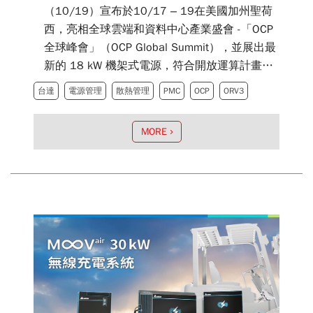
（10/19）宣布於10/17 – 19在美國加州聖荷
西，亮相全球雲端和資料中心產業盛會 -「OCP
全球峰會」（OCP Global Summit），並展出最
新的 18 kW 機架式電源，符合開放運算計畫組
織（OCP）所推出的第三代開放式機櫃
台達
電源管理
散熱管理
PMC
OCP
ORV3
（ORV3）規範，適用於高 1 OU、寬21英吋的
機櫃。此機架式電源配置 6組3 kW 電源供應
MORE
器，為伺服器提供高達18 kW電力，能源轉換效
率可高達 97.5%，並支援 50 V 輸出電壓。此電
源系統可搭配台達最新的電源管理控制器
（PMC），具備業界領先的PoE功能，可與
ORV3 機架式電源整合，協助客戶實現資料中心
智慧能源管理。