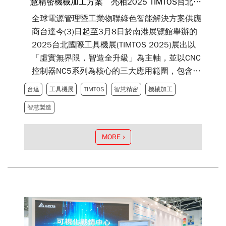
慧精密機械加工方案 亮相2025 TIMTOS台北國
際工具機展
全球電源管理暨工業物聯綠色智能解決方案供應
商台達今(3)日起至3月8日於南港展覽館舉辦的
2025台北國際工具機展(TIMTOS 2025)展出以
「虛實無界限，智造全升級」為主軸，並以CNC
控制器NC5系列為核心的三大應用範圍，包含機
械精密加工方案、數位雙生應用，與工業機器人
台達
工具機展
TIMTOS
智慧精密
機械加工
整合方案，為車床、銑床、磨床、類機床等業者
智慧製造
實現全方位軟硬串聯，提升智造價值。
MORE