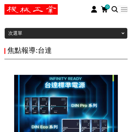
0
暫停
次選單
焦點報導:台達