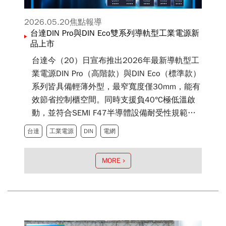
2026.05.20
焦點報導
台達DIN Pro與DIN Eco雙系列導軌型工業電源新
品上市
台達今（20）日宣布推出2026年最新導軌型工
業電源DIN Pro（高階款）與DIN Eco（標準款）
系列皆具備輕薄外型，最窄寬度僅30mm，能有
效節省控制櫃空間。同時支援負40°C極低溫啟
動，並符合SEMI F47半導體設備耐受性規範，
確保設備在嚴苛工業環境下依然可靠運作，為精
台達
工業電源
DIN
電網
密產線提供不間斷的電力保障。DIN Pro系列單
相電源支援150%峰值功率輸出（Power
MORE
Boost）持續5秒，能提供額外的能量輸出，應
對馬達啟動時的瞬時高湧浪電流並避免系統斷
電，同時可支援400VDC輸入，為AI散熱關鍵設
備冷卻液分配單元（CDU）及綠能、儲能相關行
業應用，提供穩定可靠的電源方案。DIN Eco系