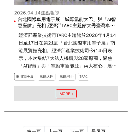
2026.04.14
焦點報導
台北國際車用電子展「城際氫能大巴」與「AI智
慧座艙」亮相 經濟部TARC主題館大秀臺灣車電
雙引擎
經濟部產業技術司TARC主題館於2026年4月14
日至17日在第21屆「台北國際車用電子展」南
港展覽館亮相。經濟部產業技術司今(14)日表
示，本次集結7大法人機構與28家廠商，聚焦
「AI智慧」與「電動車新能源」兩大核心，展出
10項法人科專與產業合作成果，強調技術落
車用電子展
氫能大巴
氫能巴士
TRAC
地、供應鏈自主，並已有上路實績，展現台灣在
智慧車電與綠色運輸的國際競爭力。
MORE
第一頁
上一頁
下一頁
最尾頁