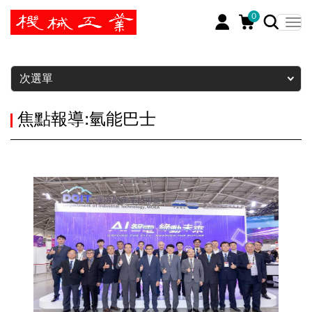
0
暫停
次選單
焦點報導:氫能巴士