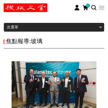
0
暫停
次選單
焦點報導:玻璃