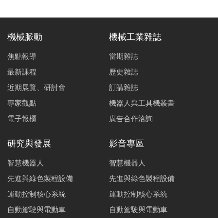
機械脈動
機械工業雜誌
焦點報導
當期雜誌
最新課程
歷史雜誌
近期展覽、研討會
訂購雜誌
專家觀點
機器人與工具機叢書
電子報櫃
廣告合作洽詢
研究與發展
影音專區
智慧機器人
智慧機器人
先進與綠色製程設備
先進與綠色製程設備
運動控制核心系統
運動控制核心系統
自動駕駛與電動車
自動駕駛與電動車