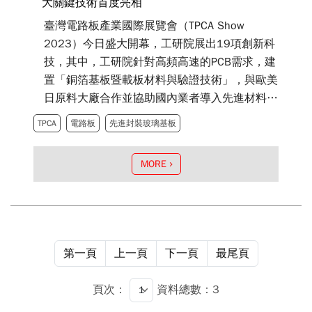
大關鍵技術首度亮相
臺灣電路板產業國際展覽會（TPCA Show
2023）今日盛大開幕，工研院展出19項創新科
技，其中，工研院針對高頻高速的PCB需求，建
置「銅箔基板暨載板材料與驗證技術」，與歐美
日原料大廠合作並協助國內業者導入先進材料開
發，大幅縮短材料商至少6個月的研發時間；另
TPCA
電路板
先進封裝玻璃基板
一項「低損耗底漆層材料技術」可讓銅箔基板在
高頻傳輸下具有更高的穩定度及可靠度，滿足
MORE
5G需求；此外，由科專計畫補助的「全濕式高
深寬比TGV填孔電鍍技術」，專為下一代先進封
裝玻璃基板市場而設，可製作高深寬比大於10
以上玻璃基板，建立產業關鍵製程技術基礎，快
速協助產業轉型升級，搶攻國際供應鏈！
第一頁
上一頁
下一頁
最尾頁
頁次：
資料總數：3