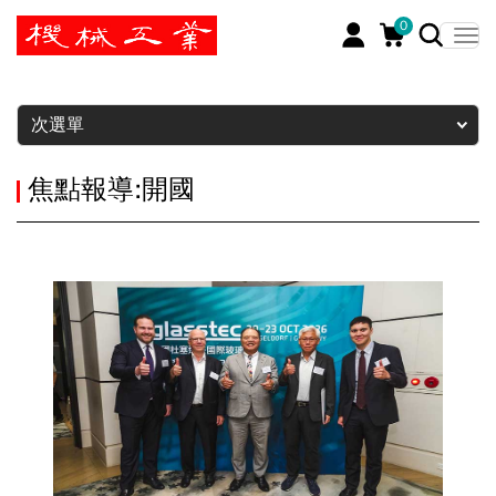
0
暫停
次選單
焦點報導:開國