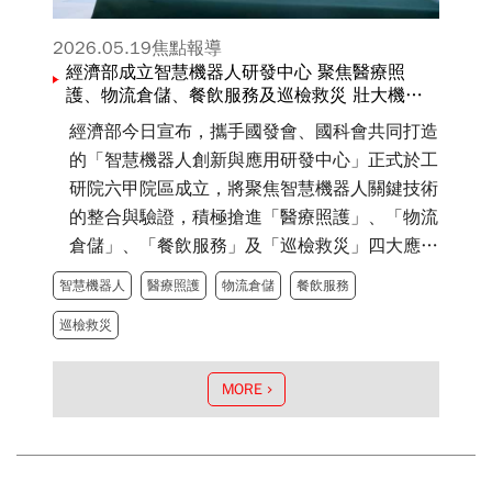
2026.05.19
焦點報導
經濟部成立智慧機器人研發中心 聚焦醫療照
護、物流倉儲、餐飲服務及巡檢救災 壯大機器
人核心競爭力
經濟部今日宣布，攜手國發會、國科會共同打造
的「智慧機器人創新與應用研發中心」正式於工
研院六甲院區成立，將聚焦智慧機器人關鍵技術
的整合與驗證，積極搶進「醫療照護」、「物流
倉儲」、「餐飲服務」及「巡檢救災」四大應用
領域，致力成為串接國際新創與國內產研的樞紐
智慧機器人
醫療照護
物流倉儲
餐飲服務
平台，持續壯大臺灣機器人應用生態系，研發中
巡檢救災
心將串聯國科會臺南沙崙「智慧機器人研究中
心」，以及臺南柳營「智慧機器人產業聚落」，
構建臺南「AI產業金三角」，提升產業競爭力，
MORE
助攻臺廠切入全球機器人供應鏈，在全球智慧機
器人版圖中搶占先機。