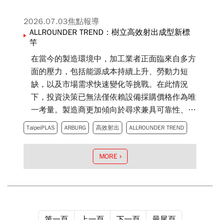
2026.07.03
焦點報導
ALLROUNDER TREND：樹立高效射出成型新標
竿
在當今的製造環境中，加工業者正面臨來自多方
面的壓力，包括能源成本持續上升、勞動力短
缺，以及市場需求快速變化等挑戰。在此情況
下，投資決策已無法僅依賴設備採購價格作為唯
一考量。製造商更加傾向於尋求兼具可靠性、效
率與操作便利性，並能帶來良好投資報酬率的整
TaipeiPLAS
ARBURG
高效射出
ALLROUNDER TREND
體解決方案。有鑑於此，ARBURG 推出全新機
台概念——電動式 ALLROUNDER TREND。
MORE
第一頁
上一頁
下一頁
最尾頁