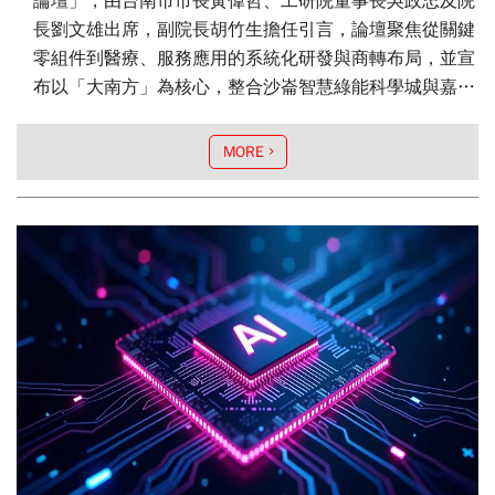
論壇」，由台南市市長黃偉哲、工研院董事長吳政忠及院
長劉文雄出席，副院長胡竹生擔任引言，論壇聚焦從關鍵
零組件到醫療、服務應用的系統化研發與商轉布局，並宣
布以「大南方」為核心，整合沙崙智慧綠能科學城與嘉義
—屏東S廊帶，藉由跨領域場域驗證與在地產業鏈建置，
推動我國機器人與無人機技術全面升級，並為產業進軍國
MORE
際市場奠定堅實基礎。