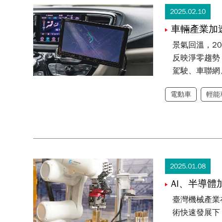
2025.02.10
車輛產業加
景氣回溫，2
反映淨零趨勢
駕駛、車聯網
電動車
輕能
2025.01.08
AI、半導體
臺灣機械產業在
術快速發展下