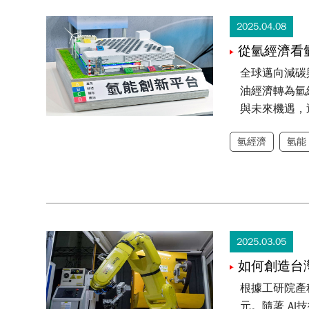
2025.04.08
從氫經濟看
全球邁向減碳
油經濟轉為氫
與未來機遇，
氫經濟
氫能
2025.03.05
如何創造台
鍵。」
根據工研院產
元。隨著 A