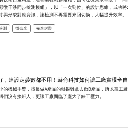
裝技術日益精進，層疊製程愈趨複雜，如何在微奈米等級下，同
顯微干涉同步檢測模組」，以「一次到位」的設計思維，成功將2
寸與形貌對應資訊，讓檢測不再需要來回切換，大幅提升效率。
檢測
微奈米
先進封裝
好，連設定參數都不用！赫侖科技如何讓工廠實現全
小的機械手臂，擅長做A產品的就很難拿去做B產品，所以當工
傅們沒有接班人，更讓工廠面臨了龐大了缺工壓力。