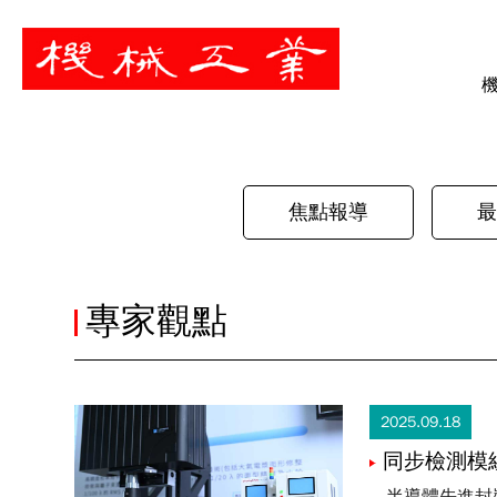
暫停
焦點報導
最
專家觀點
2025.09.18
同步檢測模