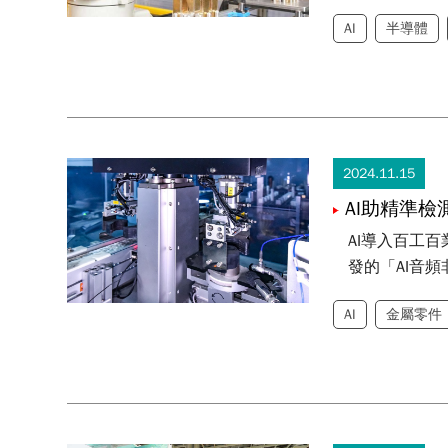
AI
半導體
2024.11.15
AI助精準
AI導入百工
發的「AI音
AI
金屬零件