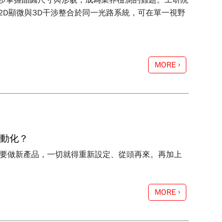
步掌握晶圓尺寸與形貌，成為業界檢測的難題。工研院
D顯微與3D干涉整合於同一光路系統，可在單一視野
MORE
自動化？
廠要做新產品，一切就得重新設定、從頭再來。再加上
MORE