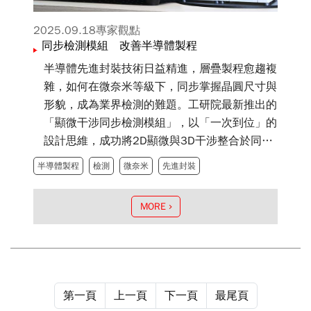
2025.09.18
專家觀點
同步檢測模組 改善半導體製程
半導體先進封裝技術日益精進，層疊製程愈趨複
雜，如何在微奈米等級下，同步掌握晶圓尺寸與
形貌，成為業界檢測的難題。工研院最新推出的
「顯微干涉同步檢測模組」，以「一次到位」的
設計思維，成功將2D顯微與3D干涉整合於同一
光路系統，可在單一視野內同步取得尺寸與形貌
半導體製程
檢測
微奈米
先進封裝
對應資訊，讓檢測不再需要來回切換，大幅提升
效率。
MORE
第一頁
上一頁
下一頁
最尾頁