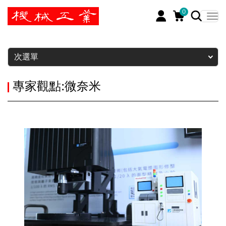
0
暫停
次選單
專家觀點:微奈米