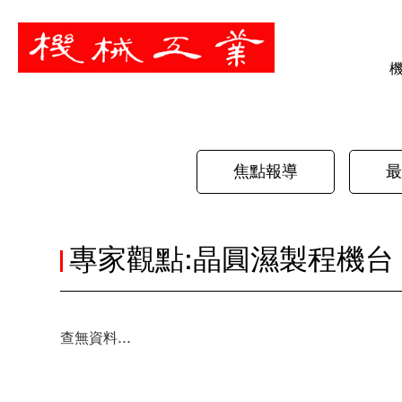
暫停
焦點報導
最
專家觀點:晶圓濕製程機台
查無資料...