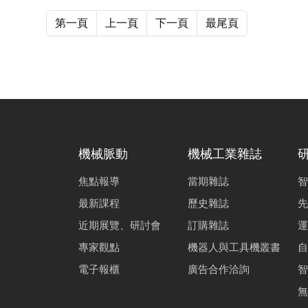
第一頁
上一頁
下一頁
最尾頁
機械脈動
機械工業雜誌
焦點報導
當期雜誌
智
最新課程
歷史雜誌
先
近期展覽、研討會
訂購雜誌
運
專家觀點
機器人與工具機叢書
自
電子報櫃
廣告合作洽詢
智
無