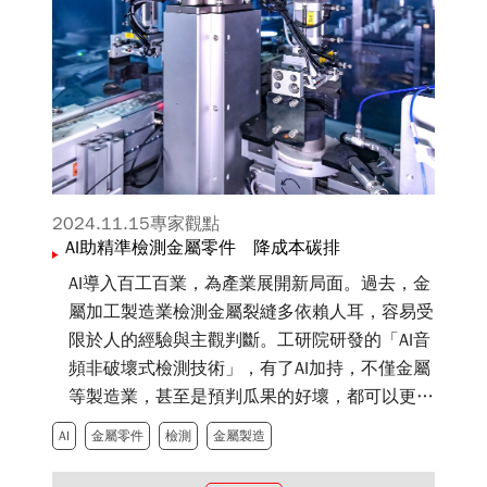
2024.11.15
專家觀點
AI助精準檢測金屬零件 降成本碳排
AI導入百工百業，為產業展開新局面。過去，金
屬加工製造業檢測金屬裂縫多依賴人耳，容易受
限於人的經驗與主觀判斷。工研院研發的「AI音
頻非破壞式檢測技術」，有了AI加持，不僅金屬
等製造業，甚至是預判瓜果的好壞，都可以更精
準、確實、簡便。
AI
金屬零件
檢測
金屬製造