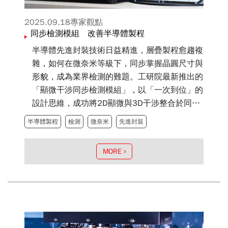
2025.09.18
專家觀點
同步檢測模組 改善半導體製程
半導體先進封裝技術日益精進，層疊製程愈趨複
雜，如何在微奈米等級下，同步掌握晶圓尺寸與
形貌，成為業界檢測的難題。工研院最新推出的
「顯微干涉同步檢測模組」，以「一次到位」的
設計思維，成功將2D顯微與3D干涉整合於同一
光路系統，可在單一視野內同步取得尺寸與形貌
半導體製程
檢測
微奈米
先進封裝
對應資訊，讓檢測不再需要來回切換，大幅提升
效率。
MORE