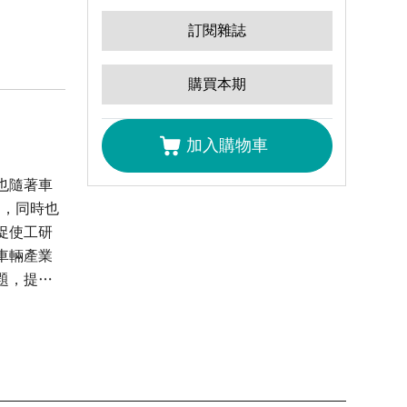
訂閱雜誌
購買本期
加入購物車
也隨著車
出，同時也
促使工研
車輛產業
題，提供