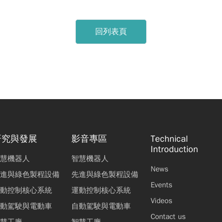
駕車的自動化與智慧化
回列表頁
阻電機
彭昌明
前言｜智慧車輛技術專題主編前言
組長
電動車動力系統發展近況
研究與發展
影音專區
Technical
Introduction
慧機器人
智慧機器人
合面剛性提升暨結合面鏟花參數檢測技術
News
進與綠色製程設備
先進與綠色製程設備
卓家軒
蔡沛原
蘇春榮
林冠廷
Events
動控制核心系統
運動控制核心系統
Videos
會及模組發展現況
動駕駛與電動車
自動駕駛與電動車
Contact us
簡士翔