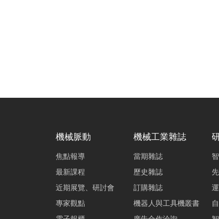
編者的話｜自
張禎元
節能高效率磁
徐銘懋
技術專題主編
張念慈
國際汽車廠之
機械脈動
機械工業雜誌
黃嘉偉
焦點報導
當期雜誌
智
工具機導軌結
最新課程
歷史雜誌
先
黃韋倫
近期展覽、研討會
訂購雜誌
運
BSG的市場機
專家觀點
機器人與工具機叢書
自
古煥隆