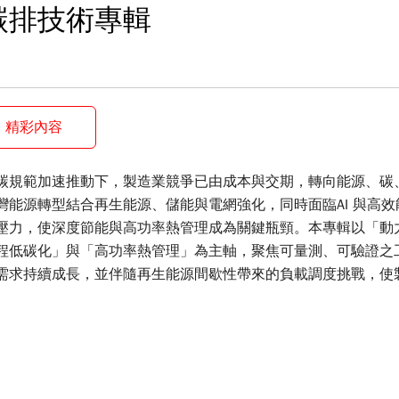
碳排技術專輯
精彩內容
碳規範加速推動下，製造業競爭已由成本與交期，轉向能源、碳
灣能源轉型結合再生能源、儲能與電網強化，同時面臨AI 與高效
壓力，使深度節能與高功率熱管理成為關鍵瓶頸。本專輯以「動
程低碳化」與「高功率熱管理」為主軸，聚焦可量測、可驗證之
需求持續成長，並伴隨再生能源間歇性帶來的負載調度挑戰，使
整。同時，CBAM與RE100 等國際機制要求碳排可追溯，推動
與數據優化。技術上，馬達系統與公用設備具高度節能潛力，透過A
製程方面，微波加熱提升效率並降低碳排；熱管理則朝浸潤式冷
言，淨零轉型為製造模式與工程技術的系統性升級，機械工程將
扮演核心角色，並成為企業建立長期競爭力的關鍵。