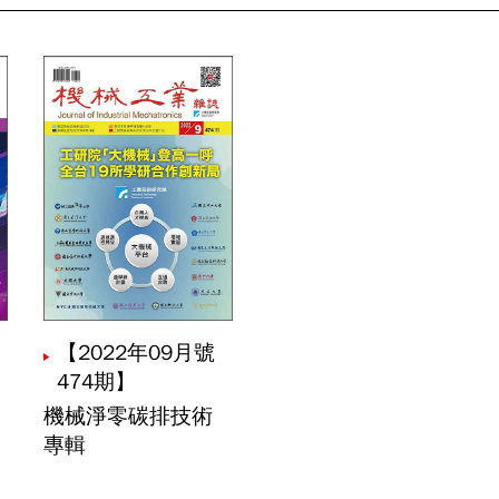
械淨零轉型的低碳工程：掌控能源流、資訊流與碳流的綠
前言｜機械淨零碳排技術專輯
碳製造時代：企業如何建立系統化節能能力
力設備運用人工智慧之趨勢觀察
【2022年09月號
474期】
板式熱管可視化研究
機械淨零碳排技術
黃廷叡
何亞奇
吳采亮
專輯
統液櫃沖激優化