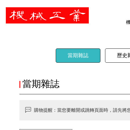
暫停
當期雜誌
歷史
當期雜誌
購物提醒：當您要離開或跳轉頁面時，請先將