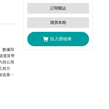
訂閱雜誌
購買本期
加入購物車
、數據與
能運算帶
力與公用
工程方
製造業需
節能由設
I 與感
卻與高性
在節能、