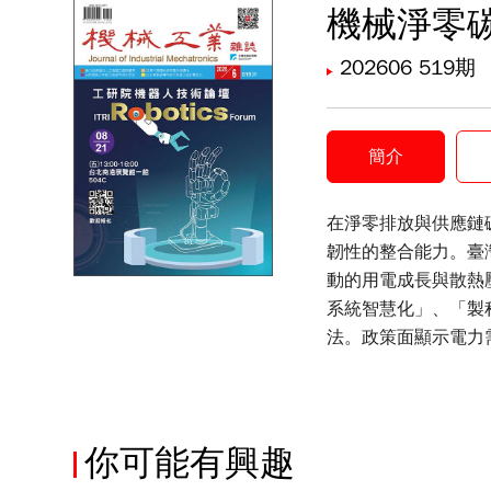
機械淨零
202606 519期
簡介
在淨零排放與供應鏈
韌性的整合能力。臺
動的用電成長與散熱
系統智慧化」、「製
法。政策面顯示電力
參與能源管理與需求調
備汰換轉為系統整合
測可實現持續優化；
你可能有興趣
能熱管發展。整體而
全選
低碳製程與熱管理中