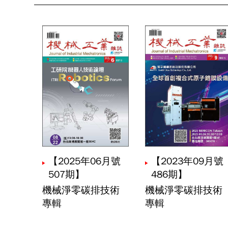
編者的話｜機
造革命
連豊力
技術專題主編
鄭詠仁
領袖觀點｜低
陳隆勛
產業脈動｜動
王俊麒
【2025年06月號
【2023年09月號
507期】
486期】
AI伺服器之平
機械淨零碳排技術
機械淨零碳排技術
陳佳惠
專輯
專輯
浸潤式機櫃系