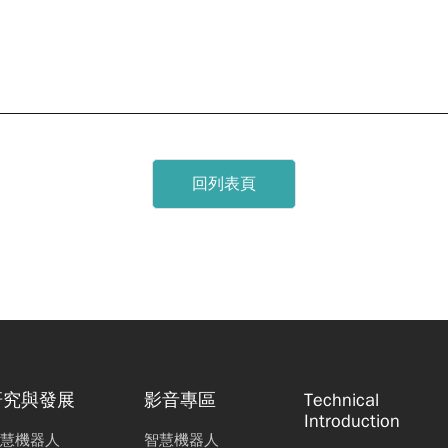
何亞奇
吳采亮
可撓式熱管之設計最佳化
林旅翔
吳采亮
周佳穎
策略之案例研究與效益驗證
沈宗福
楊竣翔
翁英哲
陳俊漢
回列表頁
效分析平台開發與研究
沈宗福
楊竣翔
陳淇星
波製程應用於高肉厚橡膠製品之研究
籃雅柔
高坤宇
鄭詠仁
基準與測試方法研究
研究與發展
影音專區
Technical
郭景宜
楊竣翔
Introduction
慧機器人
智慧機器人