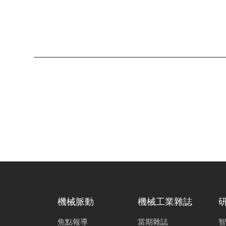
黃廷叡
仿生骨骼結構
何亞奇
工廠能效改善
陳淇星
空壓智慧化能
陳俊漢
高效率低碳微
林正軒
高效燃油引擎
機械脈動
機械工業雜誌
何宜霖
焦點報導
當期雜誌
智