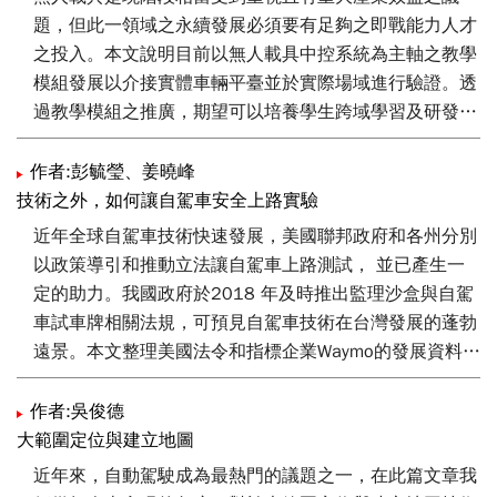
題，但此一領域之永續發展必須要有足夠之即戰能力人才
之投入。本文說明目前以無人載具中控系統為主軸之教學
模組發展以介接實體車輛平臺並於實際場域進行驗證。透
過教學模組之推廣，期望可以培養學生跨域學習及研發創
新能力，深化在職專業人士之知識內涵，有效鏈結國內外
業界以及發展出具永續性之無人載具虛實並進教學與實作
作者:彭毓瑩、姜曉峰
環境。
技術之外，如何讓自駕車安全上路實驗
近年全球自駕車技術快速發展，美國聯邦政府和各州分別
以政策導引和推動立法讓自駕車上路測試， 並已產生一
定的助力。我國政府於2018 年及時推出監理沙盒與自駕
車試車牌相關法規，可預見自駕車技術在台灣發展的蓬勃
遠景。本文整理美國法令和指標企業Waymo的發展資料，
以及，工研院最近在自駕車測試驗證的作法供讀者參考，
希望對大家有所啟發。
作者:吳俊德
大範圍定位與建立地圖
近年來，自動駕駛成為最熱門的議題之一，在此篇文章我