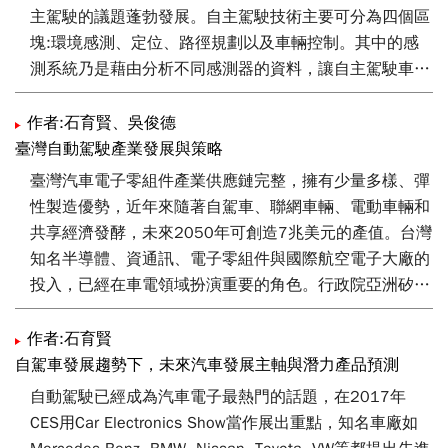
主駕駛的議題蓬勃發展。自主駕駛技術主要可分為四個區
塊:環境感測、定位、路徑規劃以及車輛控制。其中的感
測系統乃是藉由分析不同感測器的資料，讓自主駕駛車輛
本身能夠得知附近的環境概況，以進行後續的定位導航與
控制決策。本文將介紹目前感測技術在自主駕駛車輛上的
作者:石育賢、吳俊德
發展，並針對影像、距離感測以及感測融合的應用進行探
臺灣自動駕駛產業發展與策略
討。
臺灣汽車電子零組件產業供應鏈完整，擁有少量多樣、彈
性製造優勢，近年來隨著自駕車、聯網車輛、電動車輛和
共享經濟發酵，未來2050年可創造7兆美元的產值。台灣
知名半導體、資通訊、電子零組件與國際航空電子大廠的
投入，已經在車電領域扮演重要的角色。行政院亞洲矽谷
產業政策希望經濟部推動無人載具科技創新實驗條例，集
合產業上下游發展以自動駕駛接駁車隊、自動運輸物流旗
作者:石育賢
艦隊應用規劃，將加速台灣汽車電子成長爆發力，為台灣
自駕車發展趨勢下，未來汽車發展主軸與潛力產品預測
車輛和零組件產業往下一個重要里程碑邁進。
自動駕駛已經成為汽車電子最熱門的話題，在2017年
CES用Car Electronics Show當作展出重點，知名車廠如