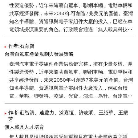
性製造優勢，近年來隨著自駕車、聯網車輛、電動車輛和
共享經濟發酵，未來2050年可創造7兆美元的產值。臺灣
知名半導體、資通訊與電子零組件大廠的投入，已經在車
電領域扮演重要的角色。行政院會通過「無人載具科技創
新實驗條例」草案，並經立法院在2019年三讀通過，從
行政院整合經濟部、交通部、內政部等單位致力科技完備
作者:石育賢
智慧運輸與產業的發展，自動駕駛車應用在公共接駁、智
台灣自駕車產業規劃與發展策略
慧運輸物流等服務上，將加速臺灣汽車電子成長爆發力，
臺灣汽車電子零組件產業供應鏈完整，擁有少量多樣、彈
為臺灣車輛和零組件產業往下一個重要里程碑邁進。
性製造優勢，近年來隨著自駕車、聯網車輛、電動車輛和
共享經濟發酵，未來2050年可創造7兆美元的產值。台灣
知名半導體、資通訊與電子零組件大廠投入，例如台積
電、華邦、聯發科、凌陽、光寶、鴻海、為升、台達電、
國際航電等已經在車電領域扮演重要的角色。行政院亞洲
矽谷產業政策希望經濟部推動無人載具科技創新實驗條
作者:莊智清、連豊力、涂嘉恒、許志明、王紹華、王嬡
芳
例，集合產業上下游發展以自動駕駛接駁車隊、自動運輸
無人載具人才培育
物流旗艦隊應用規劃，將加速台灣汽車電子成長爆發力，
為台灣車輛和零組件產業往下一個重要里程碑邁進。
無人載具是現階段相當受到重視且有重大產業效益之議