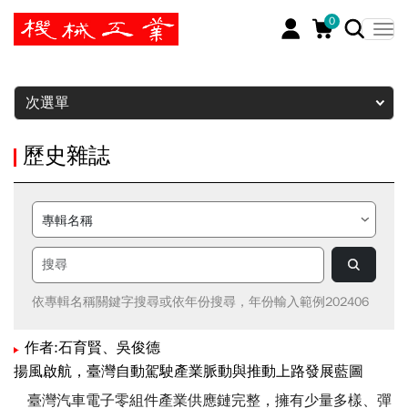
0
暫停
次選單
歷史雜誌
依專輯名稱關鍵字搜尋或依年份搜尋，年份輸入範例202406
作者:石育賢、吳俊德
揚風啟航，臺灣自動駕駛產業脈動與推動上路發展藍圖
臺灣汽車電子零組件產業供應鏈完整，擁有少量多樣、彈