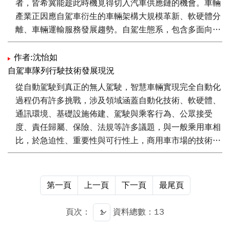
者，皆希冀能趁此時機覓得切入汽車供應鏈的機會。車輛
及公共運輸車隊服務等，以落實自駕技術產業應用。
產業正因應自駕車衍生的車輛架構大規模革新、軟硬體分
離、車輛運輸服務發展趨勢。自駕生態系，包含多面向領
域的發展，如何藉既有優勢之處延伸，或在不足之處透過
不同領域業者間的合作、投資、收購成為車廠與既有供應
作者:沈怡如
鏈業者的全新挑戰，也孕育許多跨領域業者的發展機會。
自駕車隊列行駛技術發展現況
從自動駕駛到真正的無人駕駛，智慧車輛實現完全自動化
過程仍有許多挑戰，涉及領域涵蓋自動化技術、軟硬體、
通訊環境、基礎設施佈建、駕駛與乘客行為、公眾接受
度、責任歸屬、保險、法規等許多議題，與一般乘用車相
比，於急迫性、重要性與可行性上，商用車市場的技術應
用受到重視。隊列行駛技術發展，有望解決物流運輸現有
的人力短缺、運輸效率及環境污染等營運問題。本文將針
對隊列行駛之全球市場及技術發展趨勢等進行介紹。
第一頁
上一頁
下一頁
最尾頁
頁次：
資料總數：13