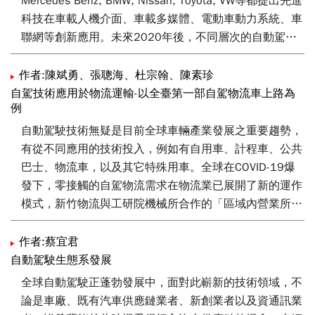
Mercedes Benz, BMW, Nissan, Toyota, VW等都提出先進
科技在車載人機介面、車載多媒體、電動車動力系統、車
聯網等創新應用。未來2020年後，不同層次的自動駕
駛、聯網與電動車的議題會更受各界的重視。在此發展趨
勢下，將提供2030年未來汽車發展主軸與潛力產品預
作者:陳斌勇、張聰海、杜宗翰、陳素珍
測，作為各界進行相關研究的參考重要依據。
自駕技術應用於物流運輸-以全臺第一部自駕物流車上路為
例
自動駕駛技術無疑是目前全球車輛產業發展之重要趨勢，
有從不同應用的技術投入，例如有自用車、計程車、公共
巴士、物流車，以及其它特殊用車。全球在COVID-19爆
發下，零接觸的自駕物流需求在物流業已展開了新的運作
模式，新竹物流與工研院機械所合作的「區域內營業所間
自駕直送」自駕物流創新營運模式，透過自駕物流車取代
不足的貨車營業司機人力，並達到紓解物流轉運中心的轉
作者:蔡宜君
運貨量，未來更希望能推動到全台的各營業所。自駕物流
自動駕駛生態系發展
同時也是工研院機械所自駕團隊關注的重要服務應用之
全球自動駕駛正蓬勃發展中，面對此嶄新的技術領域，不
一，未來還有許多服務應用待與國內外廠商合作，例如工
論是車廠、既有汽車供應鏈業者、新創業者以及資通訊業
業園區無人駕駛送貨服務、空/海港園區無人運送服務、