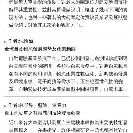
們從無人車實現的角度，對於大範圍定位與建立地圖技術
解釋其重要性，並對其原理做說明，概述了幾種不同的實
現方法，也對一些著名的大範圍定位實驗及業界發展狀態
做介紹，討論其未來的挑戰和方向。
作者:沈怡如
全球自駕物流發展趨勢及產業動態
自動駕駛產業發展至今，已從技術開發走過測試驗證到邁
向實現商業化的階段，各類型自駕服務中，對應自駕載具
各有不同的應用情境，物流產業在數位化、新興技術發展
及環境永續、電子商務等需求下，正在經歷世代性的變
革，自動駕駛技術成為產業轉型中關鍵項目。自駕卡車導
入不同程度的自動化系統，在全球許多試點計畫中已被證
實具備有效提升道路安全、舒緩駕駛短缺、並提高能源及
作者:林景昱、藍迪、連豊力
運輸效率等效益；自駕物流也成為新創企業、科技公司與
自主駕駛車之智慧感測技術發展藍圖
車輛製造商積極投入利基領域，有望為整體價值鏈帶來商
近年來各大車廠皆以發展自主駕駛車輛做為主要的技術發
業效益。
展目標之一，在學術界，許多相關研究主題也都是針對自