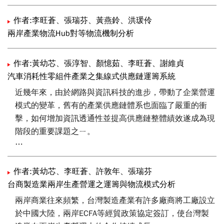
作者:李旺蒼、張瑞芬、黃燕鈴、洪瑗伶
兩岸產業物流Hub對等物流機制分析
作者:黃幼芯、張淳智、顏憶茹、李旺蒼、謝維貞
汽車消耗性零組件產業之集線式供應鏈運籌系統
近幾年來，由於網路與資訊科技的進步，帶動了企業營運
模式的變革，舊有的產業供應鏈體系也面臨了嚴重的衝
擊，如何增加資訊透通性並提高供應鏈整體績效遂成為現
階段的重要課題之ㄧ。
經濟部商業司從民國93年起推動產業物流發展暨國際接
軌推動計畫，委由工業技術研究院執行建構「產業供應鏈
作者:黃幼芯、李旺蒼、許敦年、張瑞芬
運籌系統」，以進行整體供應鏈的整合。本研究結合商務
台商製造業兩岸生產營運之運籌與物流模式分析
營運中心（Business Hub）與物流運籌中心（Logistics
兩岸商業往來頻繁，台灣製造產業有許多廠商將工廠設立
Hub）觀念，提出了一個集線式（Hub）供應鏈運籌系統
於中國大陸，兩岸ECFA等經貿政策協定簽訂，使台灣製
之發展架構與流程；並以汽車消耗性零組件產業為例，對