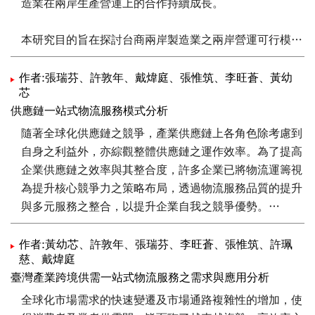
造業在兩岸生產營運上的合作持續成長。
S公司所建構之「汽車零組件產業之供應鏈運籌系統」個
案進行分析探討。實例分析的結果發現，S公司在物流成
本研究目的旨在探討台商兩岸製造業之兩岸營運可行模
本與貨物達交時間等KPI上有非常顯著的改善；顯示集線
式，藉此了解並改善台商製造業者在大陸進行分工佈局
式供應鏈運籌系統確實有助於各項流通作業的整合，促使
下，以物流模式來支援其生產所需的服務，以利即時供應
作者:張瑞芬、許敦年、戴煒庭、張惟筑、李旺蒼、黃幼
供應鏈中的各個企業（成員）皆能有效地針對資訊流與物
芯
大陸生產工廠之物料零組件需求。
流進行溝通與整併，並使整體供應鏈能因效率的提升而創
供應鏈一站式物流服務模式分析
造出更大的經濟效益。
本研究以台灣較具代表性之製造產業做為主要研究對象，
隨著全球化供應鏈之競爭，產業供應鏈上各角色除考慮到
包含：數位相機、工業電腦及液晶面板（TFT-LCD）等三
自身之利益外，亦綜觀整體供應鏈之運作效率。為了提高
種產業，聚焦於台商製造業在台灣關鍵零組件與大陸最終
企業供應鏈之效率與其整合度，許多企業已將物流運籌視
產品製造之間的物流營運模式，創造廠商營運效益最大
為提升核心競爭力之策略布局，透過物流服務品質的提升
化。並使用系統動態學方法論建構案例廠商之生產運籌模
與多元服務之整合，以提升企業自我之競爭優勢。
式系統動態之質、量化模型，以進行案例廠商之生產運籌
效率與物流成本評估。最後，探討台商製造業兩岸生產營
然而，目前台灣物流業者大多受限於製造業之現行模式，
作者:黃幼芯、許敦年、張瑞芬、李旺蒼、張惟筑、許珮
慈、戴煒庭
運之運籌效率與物流模式，提出其推動之成功因素與建
除了無法提供完善之服務外，亦無法為企業解決之困難。
臺灣產業跨境供需一站式物流服務之需求與應用分析
議，以及物流服務業者在兩岸物流服務之契機，藉以強化
本研究針對製造產業與流通產業做現況了解與分析，從現
我國物流服務業者之國際競爭優勢。
行模式中藉由無法充分被滿足之需求，進而分析歸納出所
全球化市場需求的快速變遷及市場通路複雜性的增加，使