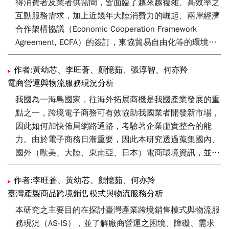
謂「一站式」解決之方案。期望透過「一站式物流服務」
得消費者及業者供需間，皆面臨了越來越複雜、高效率之
為企業帶來更為全面性之整合服務，以協助國內當今產業
互動服務需求，加上近幾年大陸消費力的崛起、兩岸經濟
物流突破現行運籌服務模式之瓶頸與缺失，提升產業供應
合作架構協議（Economic Cooperation Framework
鏈中之核心競爭力與價值，進而獲得更為優化之運籌服務
Agreement, ECFA）的簽訂，東協貿易自由化等的環境因
模式及營業利潤。
素影響，使得多數產業勢必邁入跨境供應鏈管理與運籌整
合之供應鏈重整階段，以掌握產業與海外市場連結發展之
作者:黃幼芯、李旺蒼、顏憶茹、張淳智、何亦羚
契機，產業必須邁入供應鏈管理與運籌整合之供應鏈重整
電商營運與物流服務現況分析
階段。本研究欲探討之重點期望透過跨境供應鏈一站式服
我國為一海島國家，往海外拓展商機是我國產業發展的重
務之概念，突破並創新物流產業現行之服務機制與市場供
點之一，跨境電子商務可有效協助我國業者開發新市場，
需模式限制，透過列舉流通業與製造業的案例，整理歸納
因此如何加快佈局網路通路，考驗著企業虛實整合的能
流通業與製造業其不同產業經營屬性所需要之跨境物流服
力。由於電子商務日漸重要，因此本研究透過蒐集國內、
務需求，分析跨境供應鏈一站式物流服務之商機與應用，
國外（歐美、大陸、東南亞、日本）電商環境資訊，並探
並且闡述物流業者如何提供產業跨境供應鏈一站式物流服
討我國產業經營電子商務模式，再進一步了解物流業支援
務，協助產業業者提高營運效率並且共創商機。
電商銷售的服務現況與機會，以發展推動電商物流服務之
作者:李旺蒼、黃幼芯、顏憶茹、何亦羚
策略。本研究參考電商營運類型將電子商務分為虛實整合
臺灣產製商品跨境銷售模式與物流服務分析
型、中介型與銷售型三大類，並繪製各類型之營運模式，
本研究之主要目的在探討臺灣產業跨境銷售模式與物流服
再參考相關文獻將其關鍵成功因素區分為商流、物流、金
務現況（AS-IS），並了解廠商營運之困境、障礙、需求