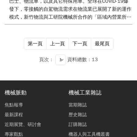
巴士、物流車，以及其它特殊用車。全球在COVID-19爆
發下，零接觸的自駕物流需求在物流業已展開了新的運作
模式，新竹物流與工研院機械所合作的「區域內營業所間
自駕直送」自駕物流創新營運模式，透過自駕物流車取代
不足的貨車營業司機人力，並達到紓解物流轉運中心的轉
運貨量，未來更希望能推動到全台的各營業所。自駕物流
第一頁
上一頁
下一頁
最尾頁
同時也是工研院機械所自駕團隊關注的重要服務應用之
一，未來還有許多服務應用待與國內外廠商合作，例如工
頁次：
資料總數：13
業園區無人駕駛送貨服務、空/海港園區無人運送服務、
及公共運輸車隊服務等，以落實自駕技術產業應用。
機械脈動
機械工業雜誌
焦點報導
當期雜誌
最新課程
歷史雜誌
近期展覽、研討會
訂購雜誌
專家觀點
機器人與工具機叢書