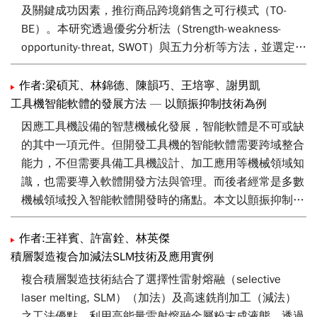
流、資訊流與其他五大類。
及關鍵成功因素，推衍商品跨境銷售之可行模式（TO-
BE）。本研究透過優劣分析法（Strength-weakness-
opportunity-threat, SWOT）與五力分析等方法，並選定食
品飲料、金屬製品、機械設備、運輸工具及配件、綜合民
生用品，以及化學製品與藥品六大優勢產業進行問卷調
作者:梁碩芃、林錦德、陳韻巧、王培寧、謝男凱
查。其結果發現，各產業之關鍵成功因素以商流居多，顯
工具機智能軟體的發展方法 — 以顫振抑制技術為例
示商流對於跨境銷售之成敗具有高度影響力；在困境與障
因應工具機設備的智慧機械化發展，智能軟體是不可或缺
礙部分，主要為同業競爭問題，其次則為原材料成本。本
的其中一項元件。但開發工具機的智能軟體需要跨域整合
研究依照困境與障礙，提出各產業跨境銷售之可行模式，
能力，不但需要具備工具機設計、加工應用等機械領域知
如物流整合平台、供應鏈整合平台等，並擬定平台建置、
識，也需要導入軟體開發方法與管理。而後者經常是多數
專業數據分析，以及供應鏈整合等多項策略，以作為未來
機械領域投入智能軟體開發時的痛點。本文以顫振抑制技
產業改善之參考依據。
術為例，展示工研院智慧機械科技中心如何應用軟體開發
方法有效率進行工具機應用軟體開發任務。
作者:王祥賓、許富銓、林英傑
積層製造複合加減法SLM技術及應用實例
複合積層製造技術結合了選擇性雷射熔融（selective
laser melting, SLM）（加法）及高速銑削加工（減法）
之工法優點，利用高能量雷射熔融金屬粉末成液態，透過