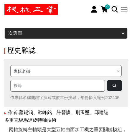
0
暫停
次選單
歷史雜誌
依專輯名稱關鍵字搜尋或依年份搜尋，年份輸入範例202406
作者:蕭錫鴻、歐峰銘、許晉謀、刑玉璽、邱建誌
多重直驅馬達旋轉軸技術
兩軸旋轉主軸頭是大型五軸曲面加工機之重要關鍵模組，