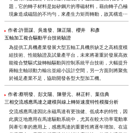
題，它的轉子材料是如矽鋼片的導磁材料，藉由轉子凸極
現象造成磁阻的不均勻，來產生力矩而轉動，故其構造簡
單，具有堅固的特性，近年來吸引著工業界的注目。精確
的馬達模型及控制器設計，使其性能優化是非常重要的。
作者:許晉謀、吳進發、陳正陽、櫻井 和彥
五軸加工複合驅動平台技術驗證
本文設計同步磁阻馬達的單位電流最大轉矩（maximum
為提供工具機產業發展大型五軸工具機所缺乏之高精度模
torque per ampere, MTPA）控制器，是向量控制器設計
組技術、性能驗證及試量產平台，未來將著重於發展高效
的延伸，得出d軸電流參考命令與q軸電流參考命令的關
能複合雙驅式旋轉軸驅動與控制系統平台技術，大幅提升
係，MTPA控制的q軸電流命令是由轉速控制器產生；d軸
兩軸主軸頭動力輸出並縮小設計空間，另一方面則將聚焦
電流命令是q軸電流命令的負值，如此可得到最佳化的設
於補足產業不足，協助開發各型大型加工機。
計，提高效率。模擬結果顯示在相同的轉速命令與負載轉
矩之下，在MTPA控制情況下，可得最小定子電流大小的
作者:蔡明發、彭文陽、陳譽元、林正軒、葉信典
值，因此是最佳化的設計，在加載情況下，對給予的轉速
三相交流感應馬達之建模與線上轉矩速度特性模擬分析
命令有理想的轉速與電流響應。
交流感應馬達因比永磁馬達有更強健、低成本的特性，因
此廣泛地應用在馬達驅動系統中，尤其在較大功率電動車
與牽引車的應用上，感應馬達的重要性將逐年增加。在這