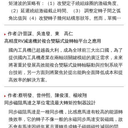
矩漣波的策略有：（1）改變定子繞組線圈的激磁角度、
（2）延遲繞組激磁截止時間、（3） 調整定轉子間之弧
角比值與（4）改變轉子幾何結構形狀等。然而，單獨運
用上述降低轉矩漣波策略時，SRM之輸出轉矩與效率也會
隨之下降的缺點。而本文則根據上述四種策略對轉矩漣
作者:許晉謀、吳進發、東 高仁
波、輸出轉矩與效率間之影響程度，運用田口法
高精度RV減速機於複合雙驅式旋轉軸平台之應用
（Taguchi method），提出一個最適當的混合設計模式，
國內工具機已超越義大利，成為全球前三大出口國，為了
據以優化SRM馬達。本文是以一部12槽8極SRM為探討對
提供國內工具機產業在兩軸頭關鍵模組的廣泛需求，未來
象，並以3D FEM技術進行馬達特性分析與優化程序。研
將著重於發展高效能複合雙驅式旋轉軸驅動與控制系統平
發成果除可提供給產學業界之參考，並可協助廠商提升其
台技術，另一方面則將聚焦於提出能夠全面降低成本和提
研發高效能磁阻馬達之技術能力。
高效率的解決方案。
作者:蔡明發、曾仲熙、陳俊漢、楊竣翔
同步磁阻馬達之單位電流最大轉矩控制器設計
同步磁阻馬達是一種同步機，比感應馬達有較高的能源轉
換效率，它的轉子不像一般的永磁同步馬達安裝磁鐵，故
不會有馬達因經年累月運轉造成轉子磁鐵磁性減弱的問