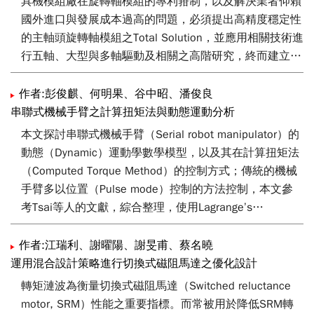
具機模組廠在旋轉軸模組的專利箝制，以及解決業者仰賴
究發展具有單節預讀功能的在線自適應限制控制方法；儘
國外進口與發展成本過高的問題，必須提出高精度穩定性
管在實際加工過程中切削環境為多變，仍可在線調整原來
的主軸頭旋轉軸模組之Total Solution，並應用相關技術進
的進給速率命令，以保持切削扭矩於先前所界定的範圍
行五軸、大型與多軸驅動及相關之高階研究，終而建立高
內。最後，應用於桌上型三軸電腦數值控制銑床工具機的
值化工具機。
實驗結果可證明本研究所發展的銑削進給調變方法在CNC
作者:彭俊麒、何明果、谷中昭、潘俊良
銑床工具機應用的可行性。
未來國內高階精密CNC加工機之發展與整體技術以及成本
串聯式機械手臂之計算扭矩法與動態運動分析
掌控，希望藉由將高剛性多重直驅兩軸主軸頭與直驅馬達
本文探討串聯式機械手臂（Serial robot manipulator）的
模組技術導入國內CNC加工機廠，建立業界系統整合，引
動態（Dynamic）運動學數學模型，以及其在計算扭矩法
導國內工具機進入A+高值化應用領域，提升整體製造業產
（Computed Torque Method）的控制方式；傳統的機械
值，且因產品附加價值提高而增加整體獲利率，在導入國
手臂多以位置（Pulse mode）控制的方法控制，本文參
內龍門工具機之後，促使其升級為高階大型五軸產品。
考Tsai等人的文獻，綜合整理，使用Lagrange’s
equations of motion建立機器手臂之Instantaneous
Kinematics，並使用計算扭矩法設計比例微分控制器（PD
作者:江瑞利、謝曜陽、謝旻甫、蔡名曉
controller）；文末不僅說明如何使用計算扭矩法設計控制
運用混合設計策略進行切換式磁阻馬達之優化設計
器，也建立了機器手臂的控制方塊圖。
轉矩漣波為衡量切換式磁阻馬達（Switched reluctance
motor, SRM）性能之重要指標。而常被用於降低SRM轉