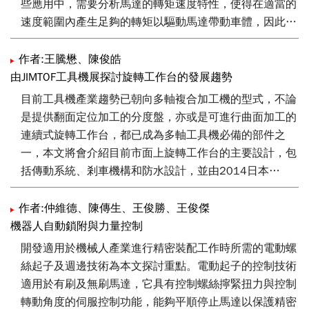
些應用中，需要分析馬達的轉矩速度特性，使得在適當的
速度範圍內產生足夠的轉矩以驅動馬達帶動車體，因此精
確的感應馬達模型與建構，在研究感應馬達轉矩速度特性
暨其模擬與分析，是非常有用與重要的。
作者:王騰懋、陳俊皓
由JIMTOF工具機展探討旋轉工作台的發展趨勢
我們建立了一個三相交流感應馬達之相變數模型，以電
目前工具機產業趨勢已朝向多軸複合加工機的型式，不論
磁、機電與機械三部份來推導感應馬達的數學方程式，並
是提供翻面定位加工的分度盤，亦或是可進行曲面加工的
利用PSIM模擬軟體工具建立該感應馬達的相變數模型方
連續式旋轉工作台，都已成為多軸工具機必備的部件之
塊，給予輸入信號的頻率與負載轉矩分析，驗證了該模型
一，本文將會介紹目前市面上旋轉工作台的主要設計，包
轉速穩態響應的正確性。所建模型並和PSIM內建與
括傳動系統、剎車機構和防水設計，並由2014日本
MATLAB/Simulink內建之感應馬達模型相比較，所得到三
JIMTOF展來探討旋轉工作台的應用趨勢。
者的轉速與電流響應一樣，驗證了所建模型其暫態響應的
作者:仲維德、陳傳生、王俊勝、王俊傑
正確性。所建模型的特色有二：一是三相定子輸入端是採
機器人自動鎖附與力量控制
用電路元件建立的，可以和馬達變頻驅動電路連接，以便
開發適用於機械人產業進行精密裝配工作時所需的電動螺
做馬達驅動控制的整合模擬；二是負載轉矩輸入端是以數
絲起子及週邊技術為本文探討重點。電動起子的控制技術
學函數元件建立的，可以數學函數的形式加入負載轉矩。
適用於有刷及無刷馬達，它具有控制螺絲擰緊扭力與控制
轉動角度的伺服控制功能，能夠平順停止馬達以保護精密