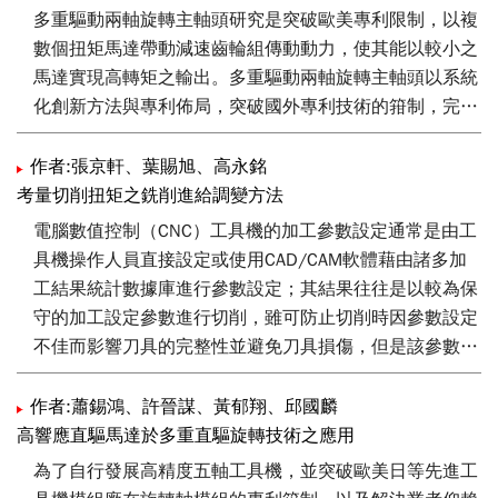
多重驅動兩軸旋轉主軸頭研究是突破歐美專利限制，以複
數個扭矩馬達帶動減速齒輪組傳動動力，使其能以較小之
馬達實現高轉矩之輸出。多重驅動兩軸旋轉主軸頭以系統
化創新方法與專利佈局，突破國外專利技術的箝制，完成
高階旋轉主軸頭技術之開發並建立技術障礙，達到高精
度、高轉速、高剛性、以及高效能等優點，可協助國內工
作者:張京軒、葉賜旭、高永銘
具機產品由泛用三軸工具機提升至高值化五軸工具機的產
考量切削扭矩之銑削進給調變方法
品，並導入航太與能源產業等高階應用領域。
電腦數值控制（CNC）工具機的加工參數設定通常是由工
具機操作人員直接設定或使用CAD/CAM軟體藉由諸多加
工結果統計數據庫進行參數設定；其結果往往是以較為保
守的加工設定參數進行切削，雖可防止切削時因參數設定
不佳而影響刀具的完整性並避免刀具損傷，但是該參數設
定應用於CNC工具機卻會造成較低效率切削加工與較長的
加工時間。近年來，由於自適應限制控制方法（ACC）可
作者:蕭錫鴻、許晉謀、黃郁翔、邱國麟
以在加工過程中界定加工變量的最大加工條件限度，所以
高響應直驅馬達於多重直驅旋轉技術之應用
在本研究中主要採用ACC方法進行加工參數設定，且操作
為了自行發展高精度五軸工具機，並突破歐美日等先進工
加工參數的應用主要包含切削進給率和主軸轉速等。本研