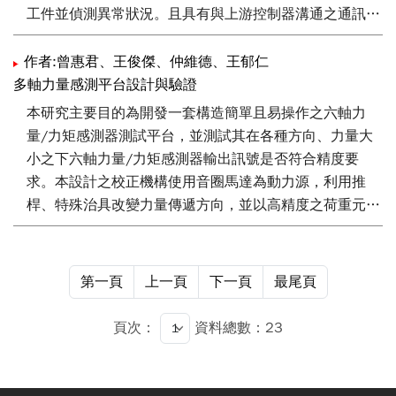
我們並提出一個以線上計算方式得出一個待測感應馬達的
工件並偵測異常狀況。且具有與上游控制器溝通之通訊界
轉矩速度曲線。利用所建模型，以傳統的直流測試、無載
面，能夠即時設定工作參數，在同時間內進行不同扭力需
測試與堵轉測試方法進行該待測馬達的參數量測，用所得
求的螺絲擰緊工作，傳輸工作資料，作為品質控制的依
作者:曾惠君、王俊傑、仲維德、王郁仁
參數及感應馬達在穩態的轉矩方程式，以線上計算方式即
據。本文研究高速力回饋控制設計及模擬技術，利用機電
多軸力量感測平台設計與驗證
可得出該待測感應馬達的轉矩速度曲線。並用所建模型，
整合優勢，嵌入感測模組於鎖附單元。研究成果顯現在組
本研究主要目的為開發一套構造簡單且易操作之六軸力
仿照動力計的方法，在馬達模型的轉矩輸入端加一斜坡負
裝策略融入力量估測器，並透過實驗室驗證平台之模擬，
量/力矩感測器測試平台，並測試其在各種方向、力量大
載轉矩，得出施加負載後的轉矩速度曲線圖。比較仿照動
可提供國內自動化設備商能快速整合，並擴大產業應用範
小之下六軸力量/力矩感測器輸出訊號是否符合精度要
力計的方法和線上計算方法，兩者所得到的轉矩速度曲線
圍。對於製造廠商可以增加原有產品線的性能，而對於電
求。本設計之校正機構使用音圈馬達為動力源，利用推
相差不大，說明所提線上計算量測感應馬達轉矩速度曲線
子裝配業而言可以得到低成本的工作站與更佳的裝配品
桿、特殊治具改變力量傳遞方向，並以高精度之荷重元作
方法的可行性。
質。
為力量可靠度的驗證。在控制方面，利用音圈馬達、荷重
元及PLC控制器使此平台具備回授控制功能，並採用
Labview人機介面控制輸出力量/力矩與荷重元數值顯示，
第一頁
上一頁
下一頁
最尾頁
因此，使用者可得知校正機構的力量/力矩輸出狀況，此
外，此校正機構亦能延伸應用校正多軸力量/力矩之感測
頁次：
資料總數：23
器，對於機器人產業控制技術而言，可以得到多軸力量感
測平台穩定且具可靠度的改善。