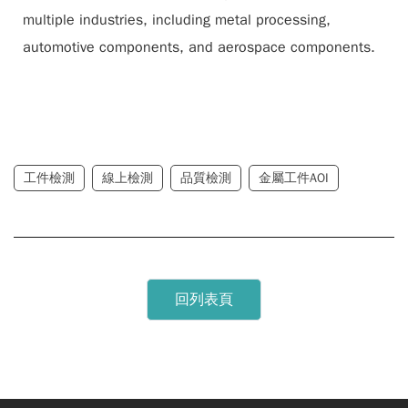
multiple industries, including metal processing,
automotive components, and aerospace components.
工件檢測
線上檢測
品質檢測
金屬工件AOI
回列表頁