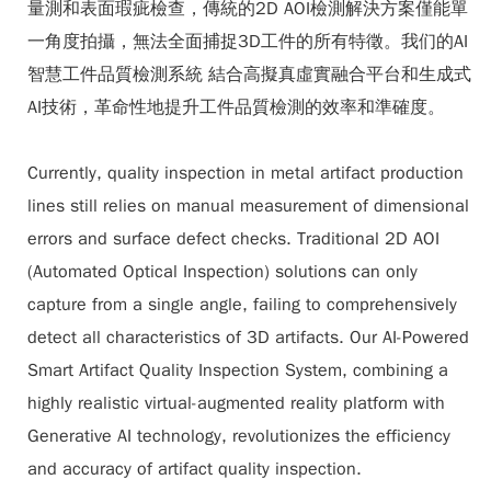
量測和表面瑕疵檢查，傳統的2D AOI檢測解決方案僅能單
一角度拍攝，無法全面捕捉3D工件的所有特徵。我们的AI
智慧工件品質檢測系統 結合高擬真虛實融合平台和生成式
AI技術，革命性地提升工件品質檢測的效率和準確度。
Currently, quality inspection in metal artifact production
lines still relies on manual measurement of dimensional
errors and surface defect checks. Traditional 2D AOI
(Automated Optical Inspection) solutions can only
capture from a single angle, failing to comprehensively
detect all characteristics of 3D artifacts. Our
AI-Powered
Smart Artifact Quality Inspection System
, combining a
highly realistic virtual-augmented reality platform with
Generative AI technology, revolutionizes the efficiency
and accuracy of artifact quality inspection.