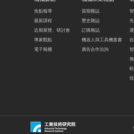
焦點報導
當期雜誌
智
最新課程
歷史雜誌
先
近期展覽、研討會
訂購雜誌
運
專家觀點
機器人與工具機叢書
自
電子報櫃
廣告合作洽詢
智
無
軌
技