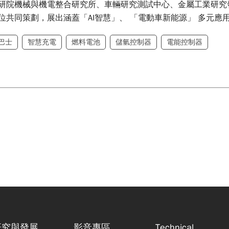
研院機械與機電整合研究所、車輛研究測試中心、金屬工業研究
位共同策劃，展出涵蓋「AI智慧」、 「電動車新能源」 多元應
巴士
智慧充電
燃料電池
儲氫控制器
電能控制器
研究與發展
影音專區
Technical