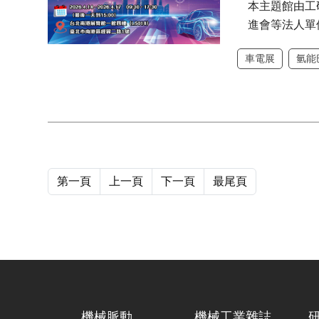
本主題館由工
進會等法人單
車電展
氫能
第一頁
上一頁
下一頁
最尾頁
機械脈動
機械工業雜誌