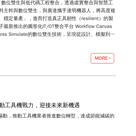
自動化、數位雙生與低代碼工程整合，透過虛實整合與智慧工
料主幹與數位雙生，與廣達攜手達明機器人，將高度複
量產」，進而打造真正具韌性（resilient）的製
圖形化IT/OT整合平台 Workflow Canvas
Process Simulate的數位雙生技術，呈現從設計、模擬到實
MORE
驅動工具機戰力，迎接未來新機遇
的驅動，推動工具機業者推進數位轉型，達成節能減碳的