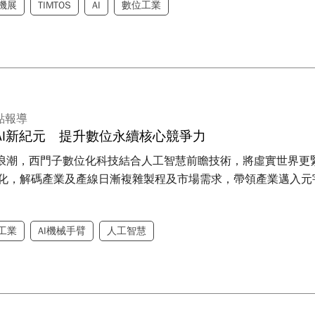
機展
TIMTOS
AI
數位工業
點報導
AI新紀元 提升數位永續核心競爭力
新浪潮，西門子數位化科技結合人工智慧前瞻技術，將虛實世界更緊
化，解碼產業及產線日漸複雜製程及市場需求，帶領產業邁入元
工業
AI機械手臂
人工智慧