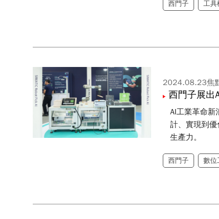
西門子
工具
2024.08.23
焦
西門子展出
AI工業革命
計、實現到優
生產力。
西門子
數位