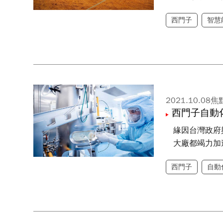
西門子
智慧
2021.10.08
焦
西門子自動化
緣因台灣政府
大廠都竭力加
西門子
自動