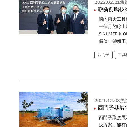
2022.02.21
焦
嶄新前瞻技
國內兩大工具機展
一個月的線上
SINUMERI
價值，帶領工
西門子
工具
2021.12.08
焦
西門子參展
西門子聚焦展
決方案，能有