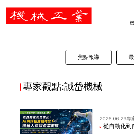
暫停
焦點報導
最
專家觀點:誠岱機械
2026.06.29
專
從自動化到