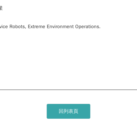
業
rvice Robots, Extreme Environment Operations.
回列表頁