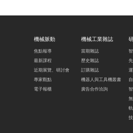
機械脈動
機械工業雜誌
焦點報導
當期雜誌
智
最新課程
歷史雜誌
先
近期展覽、研討會
訂購雜誌
運
專家觀點
機器人與工具機叢書
自
電子報櫃
廣告合作洽詢
智
無
軌
技