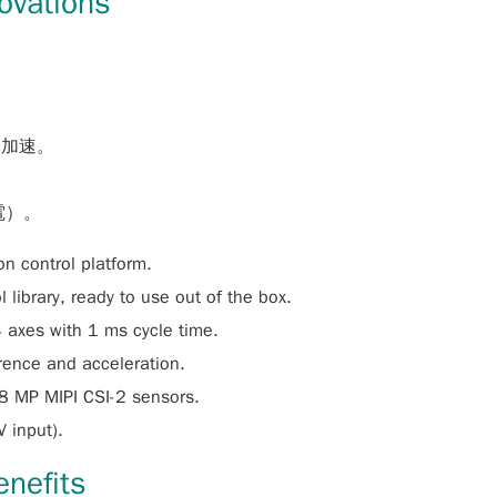
vations
。
論與加速。
。
電）。
on control platform.
library, ready to use out of the box.
 axes with 1 ms cycle time.
erence and acceleration.
48 MP MIPI CSI-2 sensors.
 input).
nefits