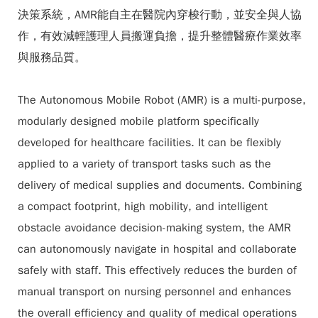
決策系統，AMR能自主在醫院內穿梭行動，並安全與人協
作，有效減輕護理人員搬運負擔，提升整體醫療作業效率
與服務品質。
The Autonomous Mobile Robot (AMR) is a multi-purpose,
modularly designed mobile platform specifically
developed for healthcare facilities. It can be flexibly
applied to a variety of transport tasks such as the
delivery of medical supplies and documents. Combining
a compact footprint, high mobility, and intelligent
obstacle avoidance decision-making system, the AMR
can autonomously navigate in hospital and collaborate
safely with staff. This effectively reduces the burden of
manual transport on nursing personnel and enhances
the overall efficiency and quality of medical operations